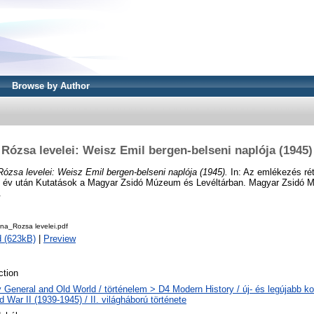
Browse by Author
Rózsa levelei: Weisz Emil bergen-belseni naplója (1945)
Rózsa levelei: Weisz Emil bergen-belseni naplója (1945).
In: Az emlékezés rét
n év után Kutatások a Magyar Zsidó Múzeum és Levéltárban. Magyar Zsidó M
.
na_Rozsa levelei.pdf
 (623kB)
|
Preview
tion
y General and Old World / történelem > D4 Modern History / új- és legújabb ko
 War II (1939-1945) / II. világháború története