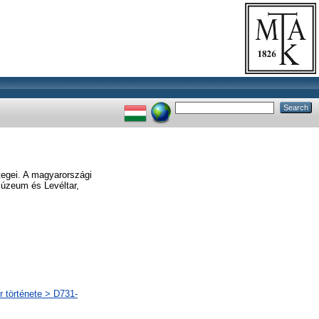
egei. A magyarországi
úzeum és Levéltar,
r története > D731-