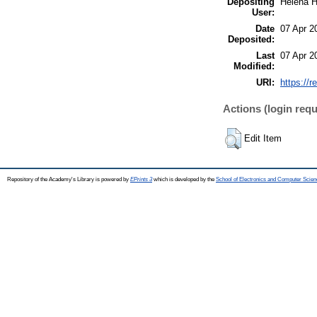
Depositing
Heléna 
User:
Date
07 Apr 2
Deposited:
Last
07 Apr 2
Modified:
URI:
https://r
Actions (login requ
Edit Item
Repository of the Academy's Library is powered by
EPrints 3
which is developed by the
School of Electronics and Computer Scien