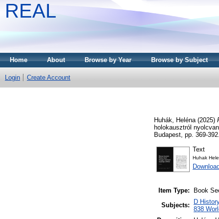
REAL
Home
About
Browse by Year
Browse by Subject
Login
Create Account
Huhák, Heléna
(2025)
holokausztról nyolcva
Budapest, pp. 369-392
Text
Huhak Hele
Download
Item Type:
Book Sec
D Histor
Subjects:
838 World