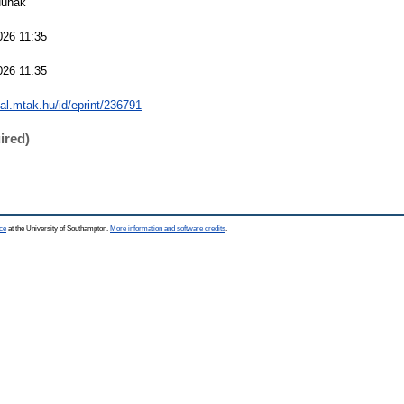
Huhák
026 11:35
026 11:35
eal.mtak.hu/id/eprint/236791
ired)
ce
at the University of Southampton.
More information and software credits
.