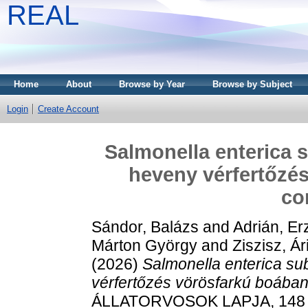
REAL
Home
About
Browse by Year
Browse by Subject
Login
Create Account
Salmonella enterica 
heveny vérfertőzé
co
Sándor, Balázs
and
Adrián, Er
Márton György
and
Ziszisz, Ár
(2026)
Salmonella enterica s
vérfertőzés vörösfarkú boában 
ÁLLATORVOSOK LAPJA, 148 (4