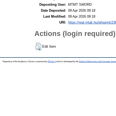
Depositing User:
MTMT SWORD
Date Deposited:
09 Apr 2026 09:18
Last Modified:
09 Apr 2026 09:18
URI:
https://real.mtak.hu/id/eprint/2
Actions (login required)
Edit Item
Repository of the Academy's Library is powered by
EPrints 3
which is developed by the
School of Electronics and Computer Scien