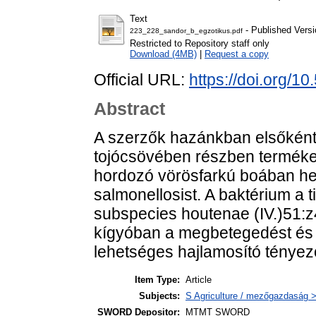
Text
- Published Versi
223_228_sandor_b_egzotikus.pdf
Restricted to Repository staff only
Download (4MB)
|
Request a copy
Official URL:
https://doi.org/1
Abstract
A szerzők hazánkban elsőként ál
tojócsövében részben terméket
hordozó vörösfarkú boában he
salmonellosist. A baktérium a 
subspecies houtenae (IV.)51:z4
kígyóban a megbetegedést és az
lehetséges hajlamosító tényező 
Item Type:
Article
Subjects:
S Agriculture / mezőgazdaság >
SWORD Depositor:
MTMT SWORD