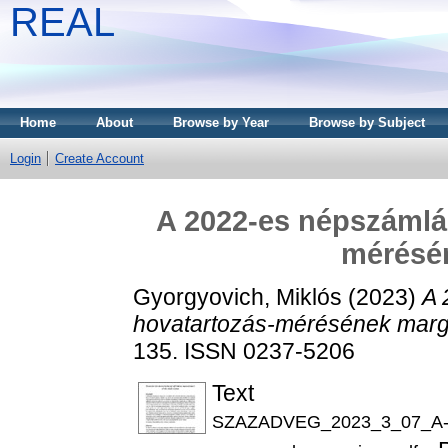
REAL
Home
About
Browse by Year
Browse by Subject
Login
Create Account
A 2022-es népszámlál
mérésé
Gyorgyovich, Miklós
(2023)
A 
hovatartozás-mérésének marg
135. ISSN 0237-5206
Text
SZAZADVEG_2023_3_07_A-202