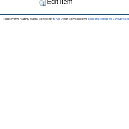
Edit Item
Repository of the Academy's Library is powered by
EPrints 3
which is developed by the
School of Electronics and Computer Scien