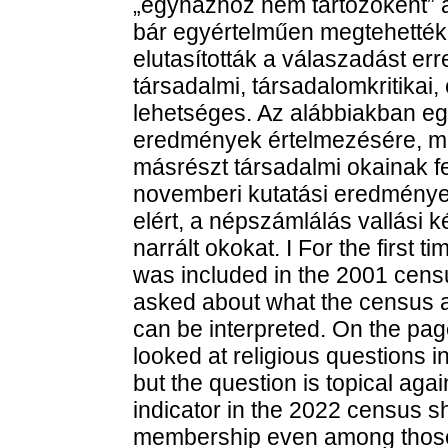
„egyházhoz nem tartozóként” a
bár egyértelműen megtehették 
elutasították a válaszadást er
társadalmi, társadalomkritikai,
lehetséges. Az alábbiakban egy
eredmények értelmezésére, m
másrészt társadalmi okainak fe
novemberi kutatási eredményei
elért, a népszámlálás vallási 
narrált okokat. I For the first ti
was included in the 2001 cens
asked about what the census a
can be interpreted. On the pag
looked at religious questions in
but the question is topical agai
indicator in the 2022 census s
membership even among those 