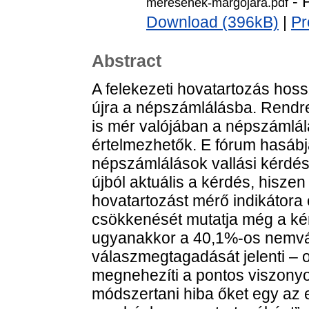
- 
meresenek-margojara.pdf
Download (396kB)
|
Pr
Abstract
A felekezeti hovatartozás hoss
újra a népszámlálásba. Rendre
is mér valójában a népszámlá
értelmezhetők. E fórum hasábj
népszámlálások vallási kérdés
újból aktuális a kérdés, hisze
hovatartozást mérő indikátora 
csökkenését mutatja még a kér
ugyanakkor a 40,1%-os nemvála
válaszmegtagadását jelenti – o
megnehezíti a pontos viszon
módszertani hiba őket egy az