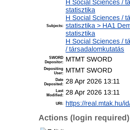
H Social Sciences / t
statisztika
H Social Sciences / t
statisztika > HA1 De
Subjects:
statisztika
H Social Sciences /
/ társadalomkutatás
SWORD
MTMT SWORD
Depositor:
Depositing
MTMT SWORD
User:
Date
28 Apr 2026 13:11
Deposited:
Last
28 Apr 2026 13:11
Modified:
https://real.mtak.hu/i
URI:
Actions (login required)