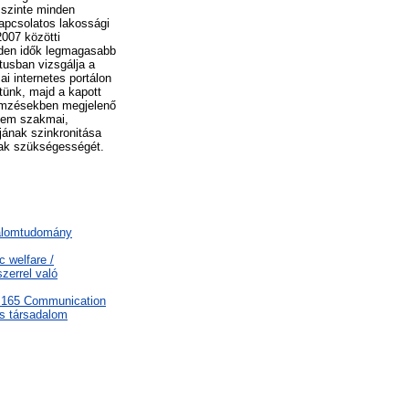
 szinte minden
kapcsolatos lakossági
007 közötti
inden idők legmagasabb
tusban vizsgálja a
i internetes portálon
tünk, majd a kapott
lemzésekben megjelenő
 nem szakmai,
ójának szinkronitása
nak szükségességét.
dalomtudomány
 welfare /
zerrel való
.165 Communication
ós társadalom