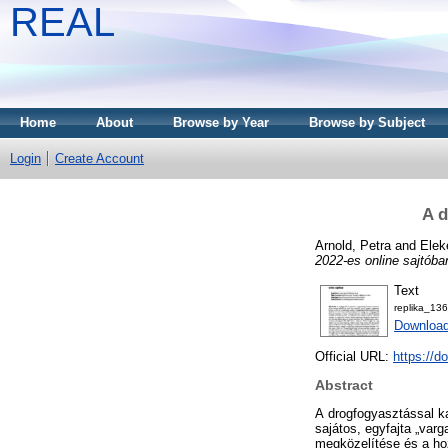
REAL
Home
About
Browse by Year
Browse by Subject
Login
Create Account
A d
Arnold, Petra
and
Elek
2022-es online sajtóba
Text
replika_136
Download
Official URL:
https://d
Abstract
A drogfogyasztással k
sajátos, egyfajta „varg
megközelítése és a ho