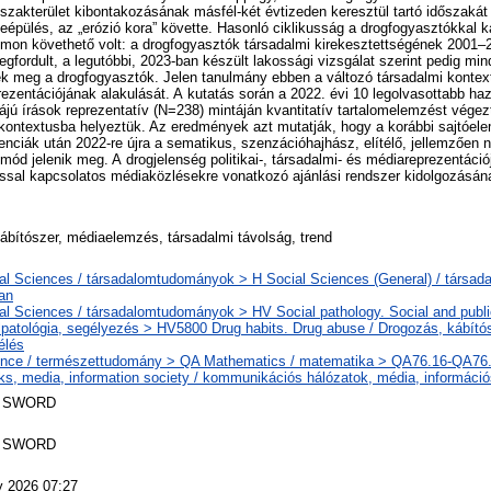
szakterület kibontakozásának másfél-két évtizeden keresztül tartó időszakát
„leépülés, az „erózió kora” követte. Hasonló ciklikusság a drogfogyasztókkal 
mon követhető volt: a drogfogyasztók társadalmi kirekesztettségének 2001–2
fordult, a legutóbbi, 2023-ban készült lakossági vizsgálat szerint pedig m
ték meg a drogfogyasztók. Jelen tanulmány ebben a változó társadalmi kontex
ezentációjának alakulását. A kutatás során a 2022. évi 10 legolvasottabb haza
ájú írások reprezentatív (N=238) mintáján kvantitatív tartalomelemzést végez
kontextusba helyeztük. Az eredmények azt mutatják, hogy a korábbi sajtóe
nciák után 2022-re újra a sematikus, szenzációhajhász, elítélő, jellemzően
ásmód jelenik meg. A drogjelenség politikai-, társadalmi- és médiareprezentáci
tással kapcsolatos médiaközlésekre vonatkozó ajánlási rendszer kidolgozásá
kábítószer, médiaelemzés, társadalmi távolság, trend
al Sciences / társadalomtudományok > H Social Sciences (General) / társa
ban
al Sciences / társadalomtudományok > HV Social pathology. Social and public
lpatológia, segélyezés > HV5800 Drug habits. Drug abuse / Drogozás, kábítós
élés
nce / természettudomány > QA Mathematics / matematika > QA76.16-QA76
ks, media, information society / kommunikációs hálózatok, média, informáci
 SWORD
 SWORD
 2026 07:27