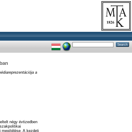
óban
édiareprezentációja a
ltelt négy évtizedben
szakpolitikai
 megítélése. A kezdeti