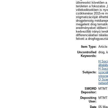
útkeresést követően a 
területen a fokozatos 
vélekedésekben is nyo
csökkenése 2015-re meg
stigmatizációját élhet
drogjelenség médiarepr
megjelent drog tematik
eredményeket időbeni 
kedvezőbb irányú tende
differenciálatlan tálal
felveti a drogfogyasz
Item Type:
Article
Uncontrolled
drog, 
Keywords:
H Soci
általá
H Soci
Subjects:
szociá
vissza
Q Scie
networ
SWORD
MTMT
Depositor:
Depositing
MTMT
User:
Date
05 May