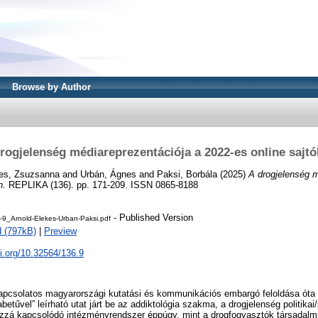
Browse by Author
rogjelenség médiareprezentációja a 2022-es online sajt
es, Zsuzsanna
and
Urbán, Ágnes
and
Paksi, Borbála
(2025)
A drogjelenség m
n.
REPLIKA (136). pp. 171-209. ISSN 0865-8188
- Published Version
-9_Arnold-Elekes-Urban-Paksi.pdf
 (797kB)
|
Preview
oi.org/10.32564/136.9
apcsolatos magyarországi kutatási és kommunikációs embargó feloldása óta e
abetűvel” leírható utat járt be az addiktológia szakma, a drogjelenség politikai/
zzá kapcsolódó intézményrendszer éppúgy, mint a drogfogyasztók társadalmi