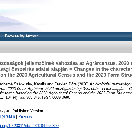
Browse by Author
azdaságok jellemzőinek változása az Agrárcenzus, 2020 
ági összeírás adatai alapján = Changes in the characteri
on the 2020 Agricultural Census and the 2023 Farm Str
acherné Szépkuthy, Katalin
and
Drexler, Dóra
(2026)
Az ökológiai gazdaságok
zus, 2020 és az Agrárium, 2023 mezőgazdasági összeírás adatai alapján = C
anic farms based on the 2020 Agricultural Census and the 2023 Farm Structur
 104 (4). pp. 309-345. ISSN 0039-0690
- Published Version
09.pdf
 (476kB)
|
Preview
oi.org/10.20311/stat2026.04.hu0309