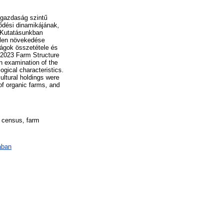
,gazdaság szintű
lődési dinamikájának,
. Kutatásunkban
tlen növekedése
ságok összetétele és
e 2023 Farm Structure
an examination of the
ogical characteristics.
ultural holdings were
of organic farms, and
l census, farm
ában