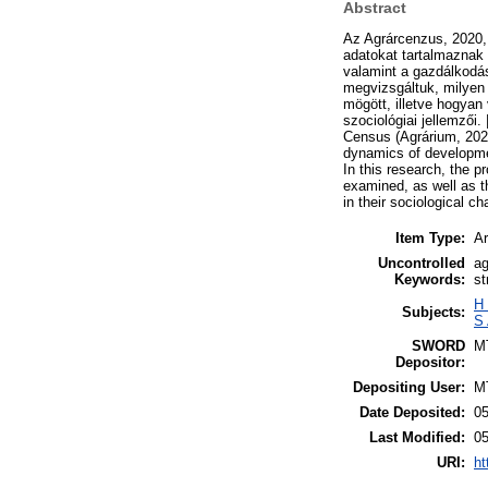
Abstract
Az Agrárcenzus, 2020,
adatokat tartalmaznak 
valamint a gazdálkodás
megvizsgáltuk, milyen
mögött, illetve hogyan
szociológiai jellemzői
Census (Agrárium, 2023)
dynamics of development
In this research, the 
examined, as well as t
in their sociological ch
Item Type:
Ar
Uncontrolled
ag
Keywords:
st
H 
Subjects:
S 
SWORD
M
Depositor:
Depositing User:
M
Date Deposited:
0
Last Modified:
0
URI:
ht