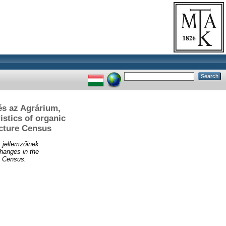
és az Agrárium,
stics of organic
ucture Census
 jellemzőinek
hanges in the
e Census.