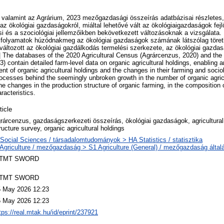
 valamint az Agrárium, 2023 mezőgazdasági összeírás adatbázisai részletes
az ökológiai gazdaságokról, miáltal lehetővé vált az ökológiaigazdaságok fej
i és a szociológiai jellemzőikben bekövetkezett változásoknak a vizsgálata
 folyamatok húzódnakmeg az ökológiai gazdaságok számának látszólag töre
 változott az ökológiai gazdálkodás termelési szerkezete, az ökológiai gazda
. | The databases of the 2020 Agricultural Census (Agrárcenzus, 2020) and th
 contain detailed farm-level data on organic agricultural holdings, enabling 
 of organic agricultural holdings and the changes in their farming and sociol
processes behind the seemingly unbroken growth in the number of organic agric
he changes in the production structure of organic farming, in the composition 
aracteristics.
ticle
rárcenzus, gazdaságszerkezeti összeírás, ökológiai gazdaságok, agricultura
ructure survey, organic agricultural holdings
Social Sciences / társadalomtudományok > HA Statistics / statisztika
Agriculture / mezőgazdaság > S1 Agriculture (General) / mezőgazdaság által
TMT SWORD
TMT SWORD
5 May 2026 12:23
5 May 2026 12:23
tps://real.mtak.hu/id/eprint/237921