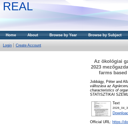
REAL
Home
About
Browse by Year
Browse by Subject
Login
Create Account
Az ökológiai g
2023 mezőgazdas
farms based 
Jobbágy, Péter
and
All
változása az Agrárcen
characteristics of org
STATISZTIKAI SZEMLE,
Text
2026_04_3
Download
Official URL:
https://d