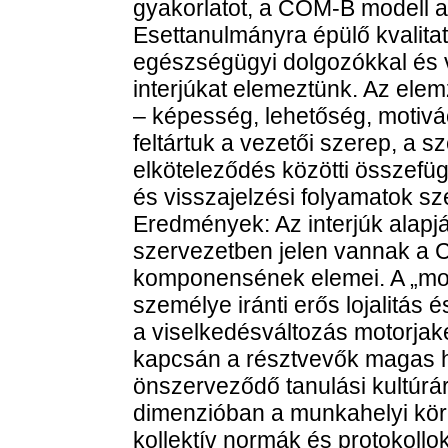
gyakorlatot, a COM-B modell 
Esettanulmányra épülő kvalitat
egészségügyi dolgozókkal és ve
interjúkat elemeztünk. Az el
– képesség, lehetőség, motivá
feltártuk a vezetői szerep, a s
elköteleződés közötti összefüg
és visszajelzési folyamatok sz
Eredmények: Az interjúk alapjá
szervezetben jelen vannak a
komponensének elemei. A „mot
személye iránti erős lojalitás 
a viselkedésváltozás motorjak
kapcsán a résztvevők magas h
önszerveződő tanulási kultúrár
dimenzióban a munkahelyi körn
kollektív normák és protokollok 