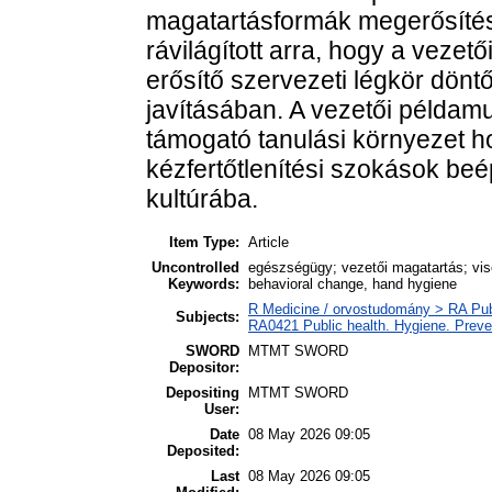
magatartásformák megerősítésé
rávilágított arra, hogy a vezető
erősítő szervezeti légkör dönt
javításában. A vezetői példamu
támogató tanulási környezet ho
kézfertőtlenítési szokások be
kultúrába.
Item Type:
Article
Uncontrolled
egészségügy; vezetői magatartás; vise
Keywords:
behavioral change, hand hygiene
R Medicine / orvostudomány > RA Pub
Subjects:
RA0421 Public health. Hygiene. Preve
SWORD
MTMT SWORD
Depositor:
Depositing
MTMT SWORD
User:
Date
08 May 2026 09:05
Deposited:
Last
08 May 2026 09:05