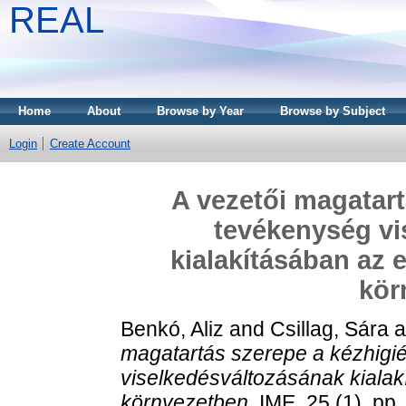
REAL
Home
About
Browse by Year
Browse by Subject
Login
Create Account
A vezetői magatart
tevékenység vi
kialakításában az
kör
Benkó, Aliz
and
Csillag, Sára
a
magatartás szerepe a kézhigi
viselkedésváltozásának kiala
környezetben.
IME, 25 (1). pp