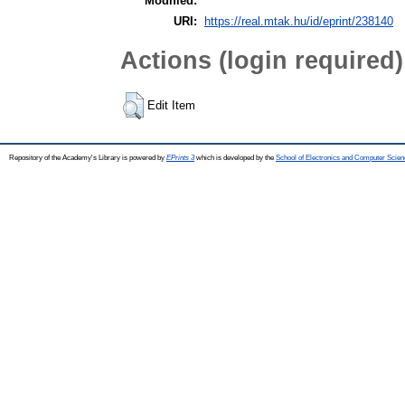
Modified:
URI:
https://real.mtak.hu/id/eprint/238140
Actions (login required)
Edit Item
Repository of the Academy's Library is powered by
EPrints 3
which is developed by the
School of Electronics and Computer Scien