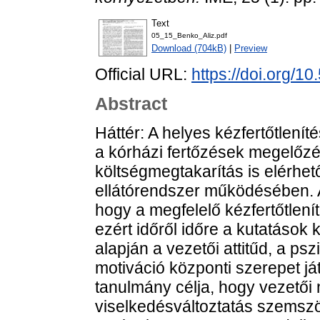
Text
05_15_Benko_Aliz.pdf
Download (704kB)
|
Preview
Official URL:
https://doi.org/
Abstract
Háttér: A helyes kézfertőtlení
a kórházi fertőzések megelőzé
költségmegtakarítás is elérhe
ellátórendszer működésében. A
hogy a megfelelő kézfertőtlení
ezért időről időre a kutatások
alapján a vezetői attitűd, a ps
motiváció központi szerepet já
tanulmány célja, hogy vezetői
viselkedésváltoztatás szemszög