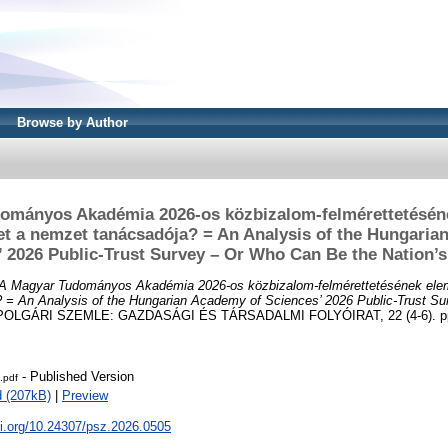
Browse by Author
ományos Akadémia 2026-os közbizalom-felmérettetésén
het a nemzet tanácsadója? = An Analysis of the Hungaria
’ 2026 Public-Trust Survey – Or Who Can Be the Nation’s
A Magyar Tudományos Akadémia 2026-os közbizalom-felmérettetésének elem
 = An Analysis of the Hungarian Academy of Sciences’ 2026 Public-Trust S
OLGÁRI SZEMLE: GAZDASÁGI ÉS TÁRSADALMI FOLYÓIRAT, 22 (4-6). pp.
- Published Version
.pdf
 (207kB)
|
Preview
oi.org/10.24307/psz.2026.0505