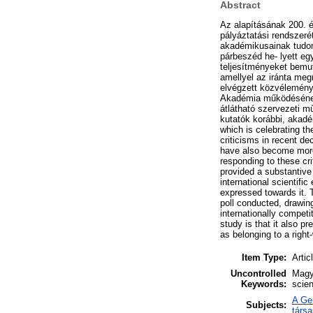
Abstract
Az alapításának 200. 
pályáztatási rendszeré
akadémikusainak tudomá
párbeszéd he- lyett eg
teljesítményeket bemut
amellyel az iránta meg
elvégzett közvélemény
Akadémia működésének 
átlátható szervezeti m
kutatók korábbi, akadé
which is celebrating t
criticisms in recent d
have also become more 
responding to these cri
provided a substantive 
international scientific
expressed towards it. 
poll conducted, drawing
internationally competi
study is that it also p
as belonging to a right
Item Type:
Artic
Uncontrolled
Magy
Keywords:
scien
A Ge
Subjects:
társ