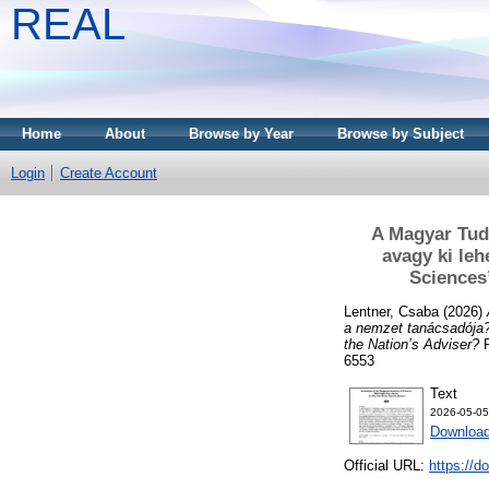
REAL
Home
About
Browse by Year
Browse by Subject
Login
Create Account
A Magyar Tud
avagy ki le
Sciences
Lentner, Csaba
(2026)
a nemzet tanácsadója?
the Nation’s Adviser?
P
6553
Text
2026-05-05
Download
Official URL:
https://d