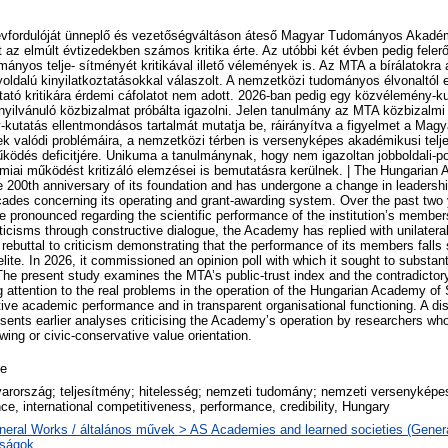
évfordulóját ünneplő és vezetőségváltáson áteső Magyar Tudományos Akadé
t az elmúlt évtizedekben számos kritika érte. Az utóbbi két évben pedig fele
nyos telje- sítményét kritikával illető vélemények is. Az MTA a bírálatokra 
yoldalú kinyilatkoztatásokkal válaszolt. A nemzetközi tudományos élvonaltól
ató kritikára érdemi cáfolatot nem adott. 2026-ban pedig egy közvélemény-ku
nyilvánuló közbizalmat próbálta igazolni. Jelen tanulmány az MTA közbizalmi
-kutatás ellentmondásos tartalmát mutatja be, ráirányítva a figyelmet a Ma
valódi problémáira, a nemzetközi térben is versenyképes akadémikusi telj
űködés deficitjére. Unikuma a tanulmánynak, hogy nem igazoltan jobboldali-po
miai működést kritizáló elemzései is bemutatásra kerülnek. | The Hungarian
he 200th anniversary of its foundation and has undergone a change in leaders
ecades concerning its operating and grant-awarding system. Over the past two y
pronounced regarding the scientific performance of the institution’s member
ticisms through constructive dialogue, the Academy has replied with unilatera
rebuttal to criticism demonstrating that the performance of its members falls 
 elite. In 2026, it commissioned an opinion poll with which it sought to substant
The present study examines the MTA’s public-trust index and the contradictory
 attention to the real problems in the operation of the Hungarian Academy of S
tive academic performance and in transparent organisational functioning. A dist
resents earlier analyses criticising the Academy’s operation by researchers who
-wing or civic-conservative value orientation.
le
arország; teljesítmény; hitelesség; nemzeti tudomány; nemzeti versenyképes
ce, international competitiveness, performance, credibility, Hungary
neral Works / általános művek > AS Academies and learned societies (Genera
aságok