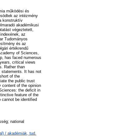
mia működési és
rősödtek az intézmény
a konstruktív
 elmaradó akadémikusi
tatást végeztetett,
 indexének, az
gyar Tudományos
esítmény és az
lgári értékrendű
 Academy of Sciences,
hip, has faced numerous
ears, critical views
s. Rather than
l statements. It has not
short of the
iate the public trust
 content of the opinion
ciences: the deficit in
inctive feature of the
 cannot be identified
ség; national
l) / akadémiák, tud.