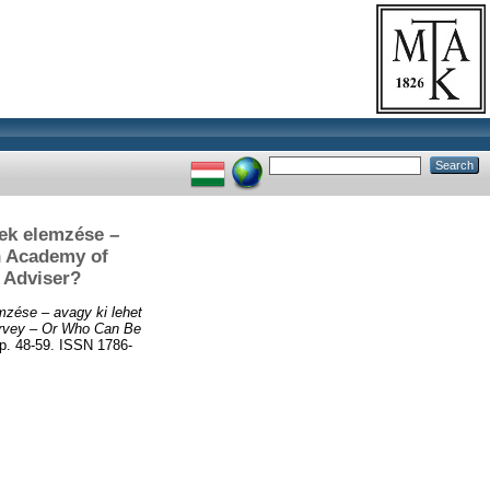
ek elemzése –
n Academy of
 Adviser?
zése – avagy ki lehet
urvey – Or Who Can Be
 48-59. ISSN 1786-