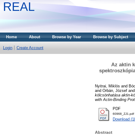
REAL
Home
About
Browse by Year
Browse by Subject
Login
Create Account
Az aktin 
spektroszkópia
Nyitrai, Miklós
and
Bód
and
Orbán, József
an
kölcsönhatása aktin-kö
with Actin-Binding Pr
PDF
60968_ZJ1.pdf
Download (1
Abstract