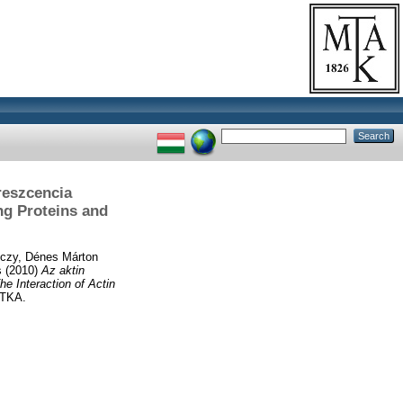
reszcencia
ng Proteins and
nczy, Dénes Márton
s
(2010)
Az aktin
he Interaction of Actin
OTKA.