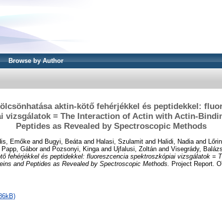
Browse by Author
kölcsönhatása aktin-kötő fehérjékkel és peptidekkel: fluo
i vizsgálatok = The Interaction of Actin with Actin-Bindi
Peptides as Revealed by Spectroscopic Methods
is, Emőke
and
Bugyi, Beáta
and
Halasi, Szulamit
and
Halidi, Nadia
and
Lőri
d
Papp, Gábor
and
Pozsonyi, Kinga
and
Ujfalusi, Zoltán
and
Visegrády, Baláz
tő fehérjékkel és peptidekkel: fluoreszcencia spektroszkópiai vizsgálatok = T
oteins and Peptides as Revealed by Spectroscopic Methods.
Project Report. 
86kB)