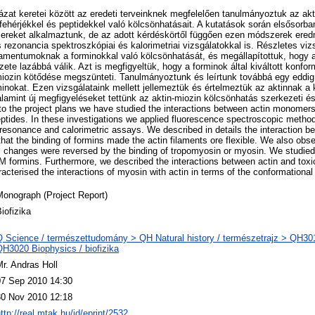
at keretei között az eredeti terveinknek megfelelően tanulmányoztuk az a
hérjékkel és peptidekkel való kölcsönhatásait. A kutatások során elsősorba
ereket alkalmaztunk, de az adott kérdéskörtől függően ezen módszerek ered
rezonancia spektroszkópiai és kalorimetriai vizsgálatokkal is. Részletes vi
ilamentumoknak a forminokkal való kölcsönhatását, és megállapítottuk, hogy 
ete lazábbá válik. Azt is megfigyeltük, hogy a forminok által kiváltott konf
miozin kötődése megszünteti. Tanulmányoztunk és leírtunk továbbá egy eddig
nokat. Ezen vizsgálataink mellett jellemeztük és értelmeztük az aktinnak a
lamint új megfigyeléseket tettünk az aktin-miozin kölcsönhatás szerkezeti és 
g to the project plans we have studied the interactions between actin monomers
eptides. In these investigations we applied fluorescence spectroscopic method
resonance and calorimetric assays. We described in details the interaction be
hat the binding of formins made the actin filaments ore flexible. We also obse
 changes were reversed by the binding of tropomyosin or myosin. We studied
M formins. Furthermore, we described the interactions between actin and toxic
acterised the interactions of myosin with actin in terms of the conformational 
Monograph (Project Report)
iofizika
Q Science / természettudomány > QH Natural history / természetrajz > QH301 
QH3020 Biophysics / biofizika
r. Andras Holl
07 Sep 2010 14:30
30 Nov 2010 12:18
ttp://real.mtak.hu/id/eprint/2532