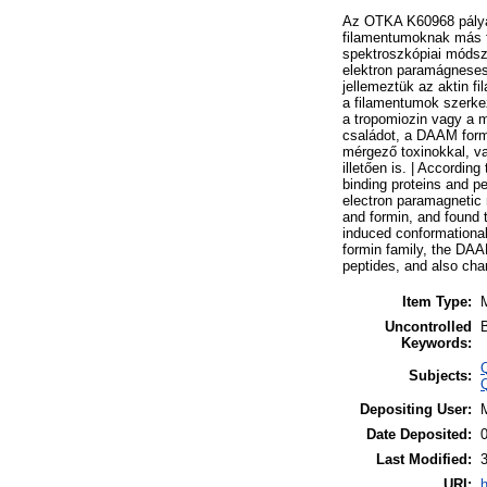
Az OTKA K60968 pályáz
filamentumoknak más fe
spektroszkópiai módsz
elektron paramágneses 
jellemeztük az aktin f
a filamentumok szerkez
a tropomiozin vagy a 
családot, a DAAM formi
mérgező toxinokkal, va
illetően is. | Accordin
binding proteins and p
electron paramagnetic 
and formin, and found t
induced conformational
formin family, the DAA
peptides, and also char
Item Type:
Uncontrolled
B
Keywords:
Subjects:
Depositing User:
M
Date Deposited:
Last Modified:
URI:
h