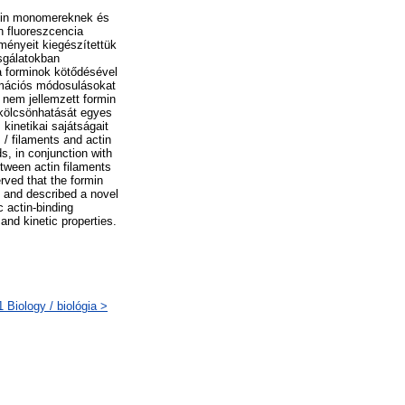
ktin monomereknek és
n fluoreszcencia
ményeit kiegészítettük
zsgálatokban
a forminok kötődésével
ormációs módosulásokat
 nem jellemzett formin
 kölcsönhatását egyes
kinetikai sajátságait
 / filaments and actin
s, in conjunction with
tween actin filaments
rved that the formin
 and described a novel
 actin-binding
and kinetic properties.
Biology / biológia >