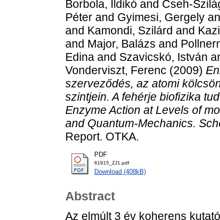
Borbola, Ildikó
and
Cseh-Szilág
Péter
and
Gyimesi, Gergely
a
and
Kamondi, Szilárd
and
Kazi
and
Major, Balázs
and
Pollner
Edina
and
Szavicskó, István
a
Vonderviszt, Ferenc
(2009)
En
szerveződés, az atomi kölcs
szintjein. A fehérje biofizika t
Enzyme Action at Levels of mod
and Quantum-Mechanics. Schoo
Report. OTKA.
PDF
61915_ZJ1.pdf
Download (408kB)
Abstract
Az elmúlt 3 év koherens kutató