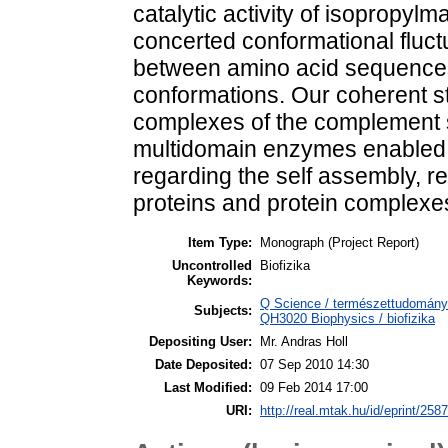
catalytic activity of isopropyl
concerted conformational fluctu
between amino acid sequence
conformations. Our coherent st
complexes of the complement s
multidomain enzymes enabled 
regarding the self assembly, re
proteins and protein complexe
Item Type:
Monograph (Project Report)
Uncontrolled
Biofizika
Keywords:
Q Science / természettudomány >
Subjects:
QH3020 Biophysics / biofizika
Depositing User:
Mr. Andras Holl
Date Deposited:
07 Sep 2010 14:30
Last Modified:
09 Feb 2014 17:00
URI:
http://real.mtak.hu/id/eprint/2587