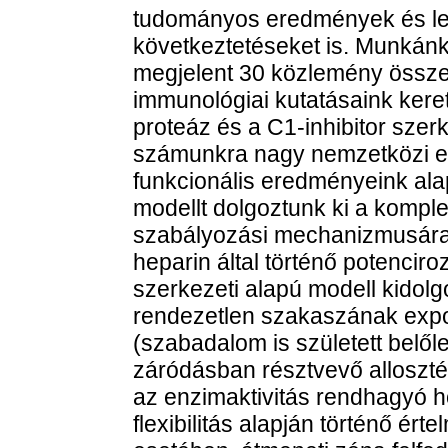
tudományos eredmények és lev
következtetéseket is. Munkánk
megjelent 30 közlemény összes
immunológiai kutatásaink ker
proteáz és a C1-inhibitor szer
számunkra nagy nemzetközi el
funkcionális eredményeink alap
modellt dolgoztunk ki a komple
szabályozási mechanizmusára. 
heparin által történő potenci
szerkezeti alapú modell kidolgo
rendezetlen szakaszának expor
(szabadalom is született belől
záródásban résztvevő allosztér
az enzimaktivitás rendhagyó 
flexibilitás alapján történő ér