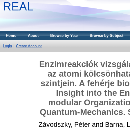
REAL
Home
About
Browse by Year
Browse by Subject
Login
Create Account
Enzimreakciók vizsgál
az atomi kölcsönha
szintjein. A fehérje b
Insight into the E
modular Organizatio
Quantum-Mechanics. S
Závodszky, Péter
and
Barna, 