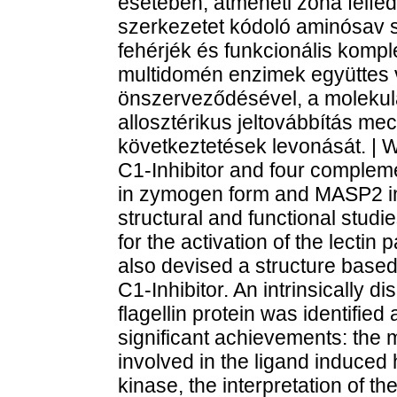
esetében, átmeneti zóna felfe
szerkezetet kódoló aminósav 
fehérjék és funkcionális komple
multidomén enzimek együttes vi
önszerveződésével, a molekulá
allosztérikus jeltovábbítás m
következtetések levonását. | W
C1-Inhibitor and four comple
in zymogen form and MASP2 in
structural and functional stud
for the activation of the lect
also devised a structure based 
C1-Inhibitor. An intrinsically 
flagellin protein was identified
significant achievements: the 
involved in the ligand induced
kinase, the interpretation of 