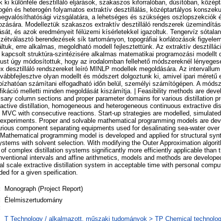
ki különféle desztilláló eljárások, szakaszos kiforralóban, dúsítóban, közép
mogén és heterogén folyamatos extraktív desztillálás, középtartályos konszekut
 megvalósíthatósági vizsgálatára, a lehetséges és szükséges oszlopszekciók 
ására. Modelleztük szakaszos extraktív desztilláló rendszerek üzemindítási 
tását, és azok eredményeit félüzemi kísérletekkel igazoltuk. Tengervíz sótalan
étválasztó berendezések sík tartományon, topográfiai korlátozások figyelemb
ltuk, erre alkalmas, megoldható modell fejlesztettünk. Az extraktív desztillác
 kapcsolt struktúra-szintézisére alkalmas matematikai programozási modellt 
must úgy módosítottuk, hogy az irodalomban fellehető módszereknél lényege
 desztilláló rendszereket leíró MINLP modellek megoldására. Az intervallum a
ovábbfejlesztve olyan modellt és módszert dolgoztunk ki, amivel ipari méretű e
ízhatóan számítani elfogadható időn belül, személyi számítógépen. A módsze
fikáció melletti minden megoldását kiszámítja. | Feasibility methods are deve
sary column sections and proper parameter domains for various distillation 
active distillation, homogeneous and heterogeneous continuous extractive disti
 in MVC with consecutive reactions. Start-up strategies are modelled, simulated
ant experiments. Proper and solvable mathematical programming models are de
various component separating equipments used for desalinating sea-water over
. Mathematical programming model is developed and applied for structural syn
 systems with solvent selection. With modifying the Outer Approximation algori
 complex distillation systems significantly more efficiently applicable than th
ventional intervals and affine arithmetics, models and methods are developed 
al scale extractive distillation system in acceptable time with personal comput
ded for a given speification.
:
Monograph (Project Report)
d
Élelmiszertudomány
:
T Technology / alkalmazott, műszaki tudományok > TP Chemical technology