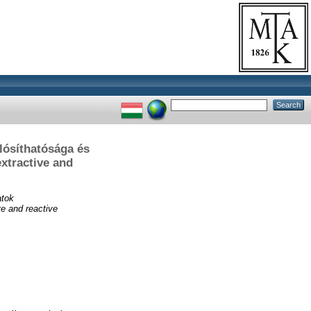
lósíthatósága és
extractive and
atok
ve and reactive