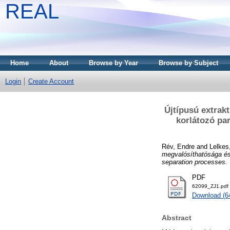
REAL
Home
About
Browse by Year
Browse by Subject
Login
Create Account
Újtípusú extrak
korlátozó par
Rév, Endre
and
Lelkes
megvalósíthatósága és 
separation processes.
PDF
62099_ZJ1.pdf
Download (6
Abstract