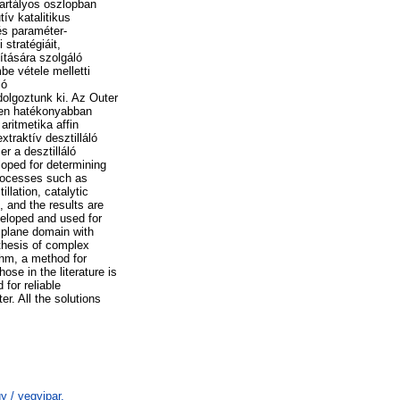
tartályos oszlopban
ív katalitikus
és paraméter-
stratégiáit,
ítására szolgáló
e vétele melletti
ió
dolgoztunk ki. Az Outer
sen hatékonyabban
ritmetika affin
xtraktív desztilláló
r a desztilláló
loped for determining
processes such as
llation, catalytic
, and the results are
veloped and used for
 plane domain with
thesis of complex
thm, a method for
ose in the literature is
for reliable
er. All the solutions
 / vegyipar,