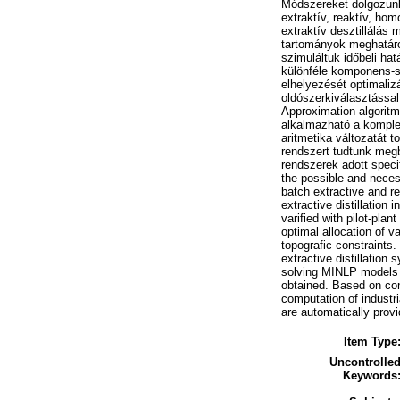
Módszereket dolgozunk 
extraktív, reaktív, ho
extraktív desztillálás
tartományok meghatároz
szimuláltuk időbeli ha
különféle komponens-sz
elhelyezését optimalizá
oldószerkiválasztással
Approximation algorit
alkalmazható a komplex
aritmetika változatát t
rendszert tudtunk megb
rendszerek adott speci
the possible and neces
batch extractive and re
extractive distillation
varified with pilot-pl
optimal allocation of 
topografic constraints
extractive distillation
solving MINLP models of
obtained. Based on con
computation of industri
are automatically provi
Item Type
Uncontrolle
Keywords