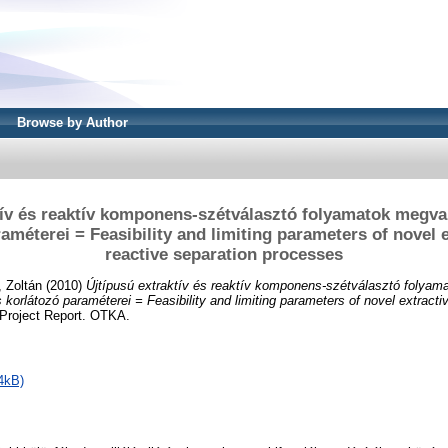
Browse by Author
tív és reaktív komponens-szétválasztó folyamatok megva
améterei = Feasibility and limiting parameters of novel 
reactive separation processes
, Zoltán
(2010)
Újtípusú extraktív és reaktív komponens-szétválasztó folyam
korlátozó paraméterei = Feasibility and limiting parameters of novel extracti
Project Report. OTKA.
4kB)