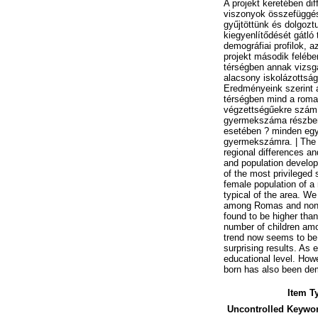
A projekt keretében di
viszonyok összefüggése
gyűjtöttünk és dolgozt
kiegyenlítődését gátló
demográfiai profilok, 
projekt második felébe
térségben annak vizsgá
alacsony iskolázottsá
Eredményeink szerint a
térségben mind a roma
végzettségűekre számí
gyermekszáma részben 
esetében ? minden egyéb
gyermekszámra. | The a
regional differences a
and population develop
of the most privileged
female population of a 
typical of the area. We 
among Romas and non-R
found to be higher than
number of children amo
trend now seems to be s
surprising results. As 
educational level. How
born has also been de
Item T
Uncontrolled Keywo