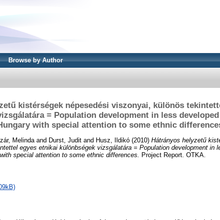
Browse by Author
etű kistérségek népesedési viszonyai, különös tekintett
izsgálatára = Population development in less developed
Hungary with special attention to some ethnic difference
zár, Melinda
and
Durst, Judit
and
Husz, Ildikó
(2010)
Hátrányos helyzetű kis
intettel egyes etnikai különbségek vizsgálatára = Population development in 
with special attention to some ethnic differences.
Project Report. OTKA.
09kB)