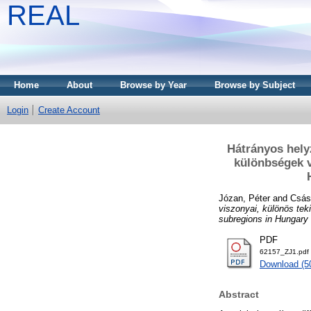
REAL
Home
About
Browse by Year
Browse by Subject
Login
Create Account
Hátrányos helyz
különbségek v
Józan, Péter
and
Csás
viszonyai, különös tek
subregions in Hungary 
PDF
62157_ZJ1.pdf
Download (5
Abstract