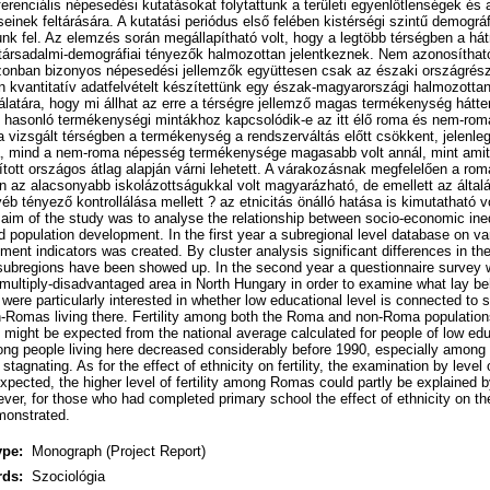
fferenciális népesedési kutatásokat folytattunk a területi egyenlőtlenségek és
inek feltárására. A kutatási periódus első felében kistérségi szintű demográf
unk fel. Az elemzés során megállapítható volt, hogy a legtöbb térségben a há
 társadalmi-demográfiai tényezők halmozottan jelentkeznek. Nem azonosítható
azonban bizonyos népesedési jellemzők együttesen csak az északi országrész
n kvantitatív adatfelvételt készítettünk egy észak-magyarországi halmozotta
latára, hogy mi állhat az erre a térségre jellemző magas termékenység hátte
g hasonló termékenységi mintákhoz kapcsolódik-e az itt élő roma és nem-rom
 vizsgált térségben a termékenység a rendszerváltás előtt csökkent, jelenleg 
, mind a nem-roma népesség termékenysége magasabb volt annál, mint amit
tott országos átlag alapján várni lehetett. A várakozásnak megfelelően a r
az alacsonyabb iskolázottságukkal volt magyarázható, de emellett az általá
 tényező kontrollálása mellett ? az etnicitás önálló hatása is kimutatható vo
im of the study was to analyse the relationship between socio-economic ineq
nd population development. In the first year a subregional level database on v
ment indicators was created. By cluster analysis significant differences in t
 subregions have been showed up. In the second year a questionnaire survey
multiply-disadvantaged area in North Hungary in order to examine what lay behi
were particularly interested in whether low educational level is connected to sim
omas living there. Fertility among both the Roma and non-Roma populations
 might be expected from the national average calculated for people of low edu
ng people living here decreased considerably before 1990, especially among
tagnating. As for the effect of ethnicity on fertility, the examination by leve
expected, the higher level of fertility among Romas could partly be explained b
ever, for those who had completed primary school the effect of ethnicity on th
monstrated.
ype:
Monograph (Project Report)
rds:
Szociológia