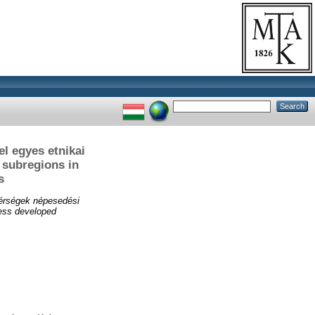
el egyes etnikai
 subregions in
s
térségek népesedési
less developed