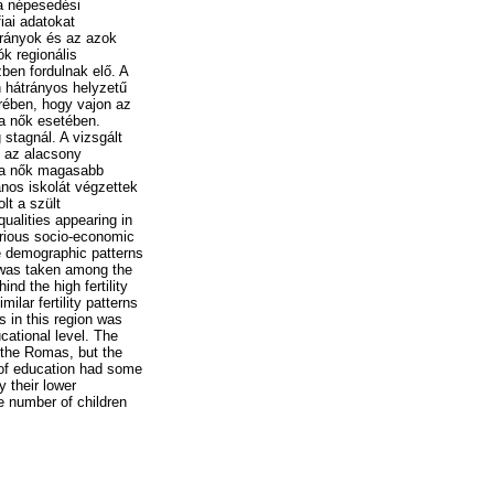
 a népesedési
iai adatokat
trányok és az azok
k regionális
ben fordulnak elő. A
n hátrányos helyzetű
rében, hogy vajon az
a nők esetében.
stagnál. A vizsgált
 az alacsony
oma nők magasabb
nos iskolát végzettek
lt a szült
ualities appearing in
arious socio-economic
he demographic patterns
 was taken among the
nd the high fertility
ilar fertility patterns
 in this region was
cational level. The
 the Romas, but the
l of education had some
y their lower
e number of children