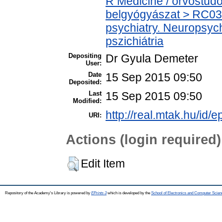
R Medicine / orvostud
belgyógyászat > RC032
psychiatry. Neuropsychi
pszichiátria
Depositing
Dr Gyula Demeter
User:
Date
15 Sep 2015 09:50
Deposited:
Last
15 Sep 2015 09:50
Modified:
http://real.mtak.hu/id/e
URI:
Actions (login required)
Edit Item
Repository of the Academy's Library is powered by
EPrints 3
which is developed by the
School of Electronics and Computer Scien