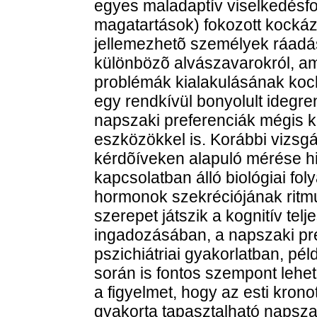
egyes maladaptív viselkedésfo
magatartások) fokozott kockáza
jellemezhetõ személyek ráad
különbözõ alvászavarokról, am
problémák kialakulásának kock
egy rendkívül bonyolult idegr
napszaki preferenciák mégis 
eszközökkel is. Korábbi vizsgá
kérdõíveken alapuló mérése hi
kapcsolatban álló biológiai fo
hormonok szekréciójának ritmus
szerepet játszik a kognitív tel
ingadozásában, a napszaki pre
pszichiátriai gyakorlatban, pél
során is fontos szempont lehet.
a figyelmet, hogy az esti krono
gyakorta tapasztalható napsza