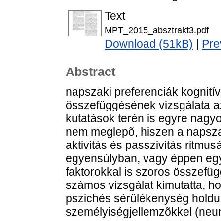
Text
MPT_2015_absztrakt3.pdf
Download (51kB)
|
Pre
Abstract
napszaki preferenciák kognitív
összefüggésének vizsgálata az
kutatások terén is egyre nagyo
nem meglepõ, hiszen a napszak
aktivitás és passzivitás ritmu
egyensúlyban, vagy éppen egy
faktorokkal is szoros összefü
számos vizsgálat kimutatta, ho
pszichés sérülékenység holdu
személyiségjellemzõkkel (neur