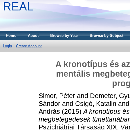
REAL
Home
About
Browse by Year
Browse by Subject
Login
Create Account
A kronotípus és a
mentális megbete
pro
Simor, Péter
and
Demeter, Gyu
Sándor
and
Csigó, Katalin
an
András
(2015)
A kronotípus é
megbetegedések tünettanában
Pszichiátriai Társaság XIX. V