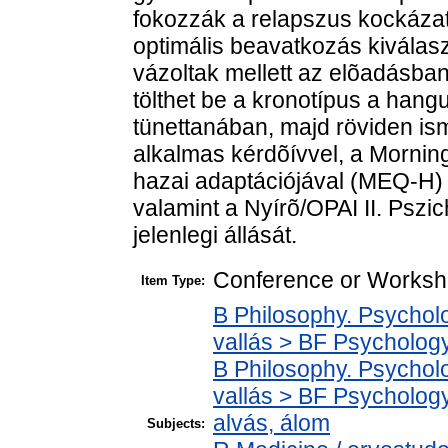
fokozzák a relapszus kockázatá
optimális beavatkozás kiválaszt
vázoltak mellett az elõadásba
tölthet be a kronotípus a han
tünettanában, majd röviden is
alkalmas kérdõívvel, a Morni
hazai adaptációjával (MEQ-H) 
valamint a Nyírõ/OPAI II. Pszic
jelenlegi állását.
Conference or Worksho
Item Type:
B Philosophy. Psycholog
vallás > BF Psychology
B Philosophy. Psycholog
vallás > BF Psychology
alvás, álom
Subjects: