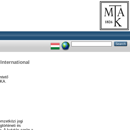
International
ntető
TKA.
mzetközi jogi
gtörténeti és
a. A kutatás során a