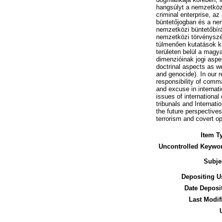
hangsúlyt a nemzetközi 
criminal enterprise, az
büntetőjogban és a nem
nemzetközi büntetőbírá
nemzetközi törvényszék
túlmenően kutatások ki
területen belül a magy
dimenzióinak jogi aspe
doctrinal aspects as we
and genocide). In our r
responsibility of comma
and excuse in internati
issues of international 
tribunals and Internati
the future perspectives
terrorism and covert op
Item T
Uncontrolled Keywo
Subje
Depositing U
Date Deposi
Last Modif