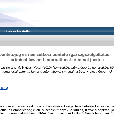
Browse by Author
üntetőjog és nemzetközi büntető igazságszolgáltatás = 
criminal law and international criminal justice
 László
and
M. Nyitrai, Péter
(2010)
Nemzetközi büntetőjog és nemzetközi bü
nternational criminal law and international criminal justice.
Project Report. O
60kB)
sa során a magyar szakirodalomban elsőként végeztünk kutatásokat az un. ne
ús- és emberiesség elleni bűncselekmények, a kínzás, illetve a népirtás) jo
lletve a nemzetközi büntetőbíróságok vonatkozó judikatúrájának bemutatásár