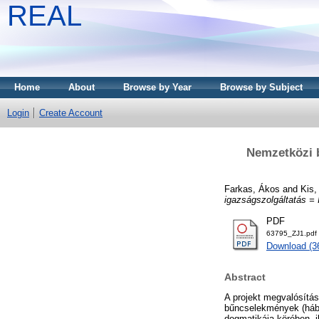
REAL
Home
About
Browse by Year
Browse by Subject
Login
Create Account
Nemzetközi b
Farkas, Ákos
and
Kis,
igazságszolgáltatás = I
PDF
63795_ZJ1.pdf
Download (3
Abstract
A projekt megvalósítá
bűncselekmények (hábor
dogmatikája körében, i