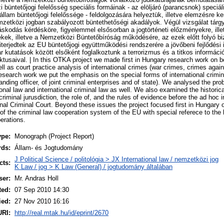
büntetőjogi felelősség speciális formáinak - az elöljáró (parancsnok) speciáli
 állam büntetőjogi felelőssége - feldolgozására helyeztük, illetve elemzésre k
zetközi jogban szabályozott büntethetőségi akadályok. Végül vizsgálat tárg
skodás kérdésköre, figyelemmel elsősorban a jogtörténeti előzményekre, ille
ek, illetve a Nemzetközi Büntetőbíróság működésére, az ezek előtt folyó bi
terjedtek az EU büntetőjogi együttműködési rendszerére a jövőbeni fejlődési 
ar kutatások között elsőként foglalkoztunk a terrorizmus és a titkos informác
ktusaival. | In this OTKA project we made first in Hungary research work on bo
ll as court practice analysis of international crimes (war crimes, crimes again
esearch work we put the emphasis on the special forms of international crimina
nding officer, of joint criminal enterprises and of state). We analysed the prob
onal law and international criminal law as well. We also examined the historic
criminal jurusdiction, the role of, and the rules of evidence before the ad hoc i
onal Criminal Court. Beyond these issues the project focused first in Hungary 
of the criminal law cooperation system of the EU with special referece to the 
erations.
ype:
Monograph (Project Report)
rds:
Állam- és Jogtudomány
J Political Science / politológia > JX International law / nemzetközi jog
cts:
K Law / jog > K Law (General) / jogtudomány általában
ser:
Mr. Andras Holl
ted:
07 Sep 2010 14:30
ied:
27 Nov 2010 16:16
URI:
http://real.mtak.hu/id/eprint/2670