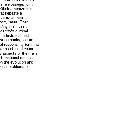
s felelőssége, joint
erültek a nemzetközi
yát képezte a
tve az ad hoc
zonyításra. Ezen
irányaira. Ezen a
iószerzés európai
th historical and
st humanity, torture
l responsility (criminal
lems of justification
al aspects of the main
nternational criminal
on the evolution and
legal problems of