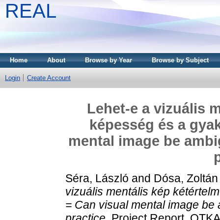
REAL
Home
About
Browse by Year
Browse by Subject
Login
Create Account
Lehet-e a vizuális 
képesség és a gyak
mental image be ambig
Séra, László
and
Dósa, Zoltán
vizuális mentális kép kétérte
= Can visual mental image be a
practice.
Project Report. OTKA