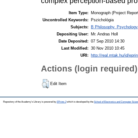
complex perception-based proc
Item Type:
Monograph (Project Report
Uncontrolled Keywords:
Pszichológia
Subjects:
B Philosophy. Psychology. 
Depositing User:
Mr. Andras Holl
Date Deposited:
07 Sep 2010 14:30
Last Modified:
30 Nov 2010 10:45
URI:
http://real.mtak.hu/id/epri
Actions (login required)
Edit Item
Repository of the Academy's Library is powered by
EPrints 3
which is developed by the
School of Electronics and Computer Scien