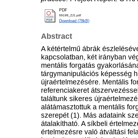
PDF
69198_ZJ1.pdf
Download (78kB)
Abstract
A kétértelmű ábrák észleléséve
kapcsolatban, két irányban vé
mentális forgatás gyakorlásána
tárgymanipulációs képesség ha
újraértelmezésére. Mentális forg
referenciakeret átszervezésse
találtunk sikeres újraértelmezé
alátámasztottuk a mentális fo
szerepét (1). Más adataink sze
átalakítható. A síkbeli értelme
értelmezésre való átváltási fe