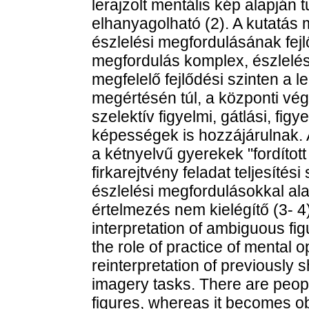
lerajzolt mentális kép alapján
elhanyagolható (2). A kutatás
észlelési megfordulásának fejl
megfordulás komplex, észlelés
megfelelő fejlődési szinten a 
megértésén túl, a központi v
szelektív figyelmi, gátlási, fig
képességek is hozzájárulnak. 
a kétnyelvű gyerekek "fordított
firkarejtvény feladat teljesítés
észlelési megfordulásokkal ala
értelmezés nem kielégítő (3- 4)
interpretation of ambiguous fig
the role of practice of mental o
reinterpretation of previously
imagery tasks. There are peopl
figures, whereas it becomes ob