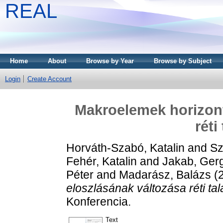
REAL
Home
About
Browse by Year
Browse by Subject
Login
Create Account
Makroelemek horizont
réti
Horváth-Szabó, Katalin
and
Sz
Fehér, Katalin
and
Jakab, Gerg
Péter
and
Madarász, Balázs
(
eloszlásának változása réti ta
Konferencia.
Text