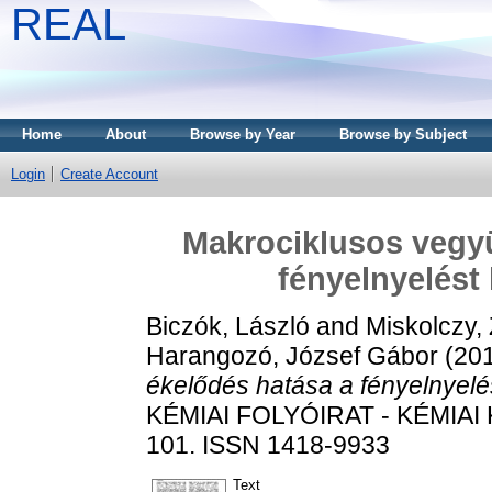
REAL
Home
About
Browse by Year
Browse by Subject
Login
Create Account
Makrociklusos vegyü
fényelnyelést
Biczók, László
and
Miskolczy,
Harangozó, József Gábor
(20
ékelődés hatása a fényelnyelé
KÉMIAI FOLYÓIRAT - KÉMIAI 
101. ISSN 1418-9933
Text