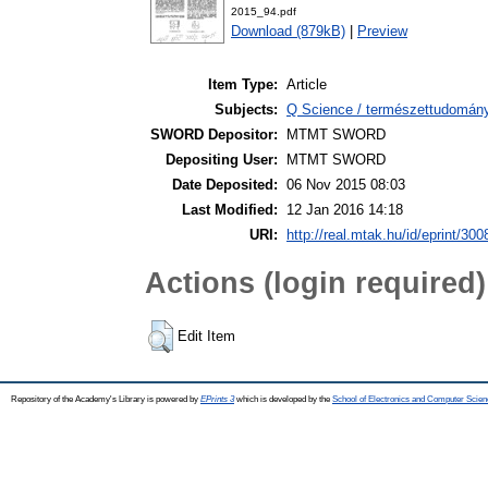
2015_94.pdf
Download (879kB)
|
Preview
Item Type:
Article
Subjects:
Q Science / természettudomán
SWORD Depositor:
MTMT SWORD
Depositing User:
MTMT SWORD
Date Deposited:
06 Nov 2015 08:03
Last Modified:
12 Jan 2016 14:18
URI:
http://real.mtak.hu/id/eprint/300
Actions (login required)
Edit Item
Repository of the Academy's Library is powered by
EPrints 3
which is developed by the
School of Electronics and Computer Scien