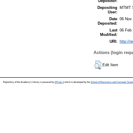
Depositor:
Depositing
MTMT
User:
Date
06 Nov 
Deposited:
Last
06 Feb 
Modified:
URI:
http://r
Actions (login requ
Edit Item
Repository of the Academy's Library is powered by
EPrints 3
which is developed by the
School of Electronics and Computer Scien