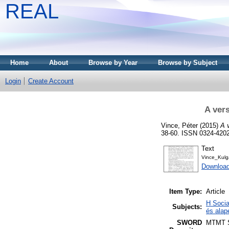
REAL
Home
About
Browse by Year
Browse by Subject
Login
Create Account
A ver
Vince, Péter
(2015)
A 
38-60. ISSN 0324-420
Text
Vince_Kulg
Download
Item Type:
Article
H Socia
Subjects:
és alap
SWORD
MTMT