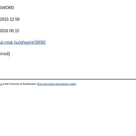
 SWORD
2015 12:59
2016 00:15
eal.mtak.hu/id/eprint/30092
ired)
ce
at the University of Southampton.
More information and software credits
.