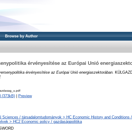
Browse by Author
senypolitika érvényesítése az Európai Unió energiaszekt
versenypolitika érvényesítése az Európai Unió energiaszektorában.
KÜLGAZDA
2
azdasag_u.pdf
 (373kB)
|
Preview
l Sciences / társadalomtudományok > HC Economic History and Conditions /
elvek > HC2 Economic policy / gazdaságpolitika
 SWORD