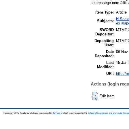
sikeressége nem állíth
Item Type:
Article
H Socia
Subjects:
és alap
SWORD
MTMT
Depositor:
Depositing
MTMT
User:
Date
06 Nov 
Deposited:
Last
15 Jan 
Modified:
URI:
http://r
Actions (login requ
Edit Item
Repository of the Academy's Library is powered by
EPrints 3
which is developed by the
School of Electronics and Computer Scien