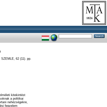
n
ZEMLE, 62 (11). pp.
lméleti kitekintést
soknak a politikai
ertani nehézségekre,
tési fegyelem