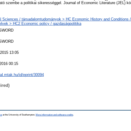
ató szembe a politikai sikerességgel. Journal of Economic Literature (JEL) k
l Sciences / társadalomtudományok > HC Economic History and Conditions /
elvek > HC2 Economic policy / gazdaságpolitika
 SWORD
 SWORD
2015 13:05
2016 00:15
eal.mtak.hu/id/eprint/30094
ired)
ce
at the University of Southampton.
More information and software credits
.