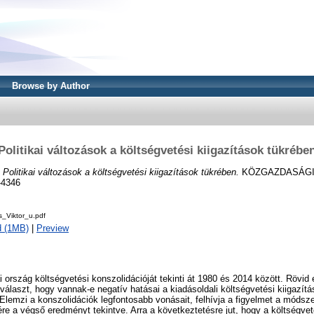
Browse by Author
Politikai változások a költségvetési kiigazítások tükrébe
)
Politikai változások a költségvetési kiigazítások tükrében.
KÖZGAZDASÁGI S
-4346
s_Viktor_u.pdf
d (1MB)
|
Preview
ország költségvetési konszolidációját tekinti át 1980 és 2014 között. Rövid e
választ, hogy vannak-e negatív hatásai a kiadásoldali költségvetési kiigazítá
Elemzi a konszolidációk legfontosabb vonásait, felhívja a figyelmet a módsz
gére a végső eredményt tekintve. Arra a következtetésre jut, hogy a költségve