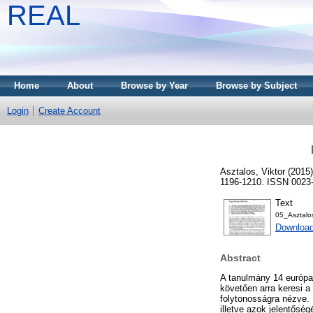
REAL
Home
About
Browse by Year
Browse by Subject
Login
Create Account
Asztalos, Viktor
(2015
1196-1210. ISSN 0023
Text
05_Asztalo
Downloa
Abstract
A tanulmány 14 európai 
követően arra keresi a 
folytonosságra nézve. 
illetve azok jelentősé