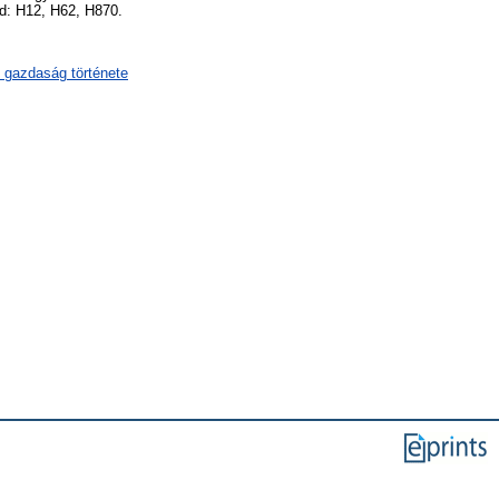
ód: H12, H62, H870.
 gazdaság története