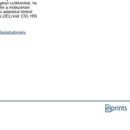
igényt csökkenheti, ha
ikk a módszertani
i adatokkal történő
re (JEL) kód: C53, H55
zdaságtudomány