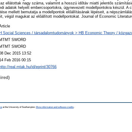
az ellátottak nagy száma, valamint a hosszú időtáv miatti jelentős számítás
di adatok helyett embercsoportokra, úgynevezett modellpontokra készül. A c
ése mellett bemutatja a modellpontok előállításának lépéseit, a népszámlálás
, végül magukat az előállított modellpontokat. Journal of Economic Literatu
Article
H Social Sciences / társadalomtudományok > HB Economic Theory / közga
MTMT SWORD
MTMT SWORD
08 Dec 2015 13:52
14 Feb 2016 00:15
http://real.mtak.hu/id/eprint/30766
ired)
ce
at the University of Southampton.
More information and software credits
.