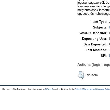
jogosultságszerzők és 
a mikroszimuláció egye
megfontolások ismertet
egybevetés nehézségeit
Item Type:
Subjects:
SWORD Depositor:
Depositing User:
Date Deposited:
Last Modified:
URI:
Actions (login requ
Edit Item
Repository of the Academy's Library is powered by
EPrints 3
which is developed by the
School of Electronics and Computer Scien