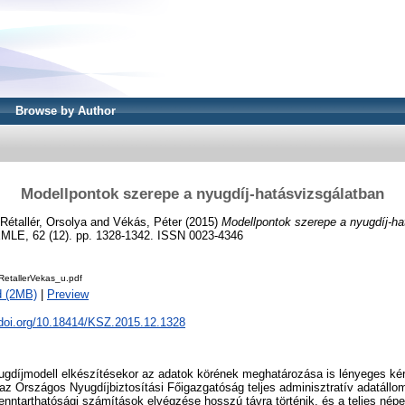
Browse by Author
Modellpontok szerepe a nyugdíj-hatásvizsgálatban
Rétallér, Orsolya
and
Vékás, Péter
(2015)
Modellpontok szerepe a nyugdíj-ha
, 62 (12). pp. 1328-1342. ISSN 0023-4346
etallerVekas_u.pdf
d (2MB)
|
Preview
.doi.org/10.18414/KSZ.2015.12.1328
ugdíjmodell elkészítésekor az adatok körének meghatározása is lényeges ké
az Országos Nyugdíjbiztosítási Főigazgatóság teljes adminisztratív adatállo
enntarthatósági számítások elvégzése hosszú távra történik, és a teljes népes