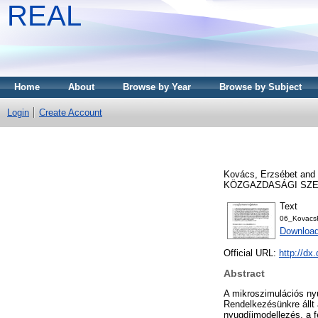
REAL
Home
About
Browse by Year
Browse by Subject
Login
Create Account
Kovács, Erzsébet
and
KÖZGAZDASÁGI SZEMLE
Text
06_KovacsR
Downloa
Official URL:
http://dx
Abstract
A mikroszimulációs ny
Rendelkezésünkre állt 
nyugdíjmodellezés, a f