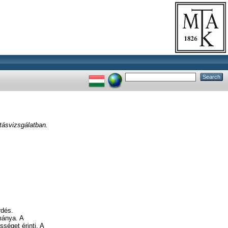
tásvizsgálatban.
rdés.
mánya. A
séget érinti. A