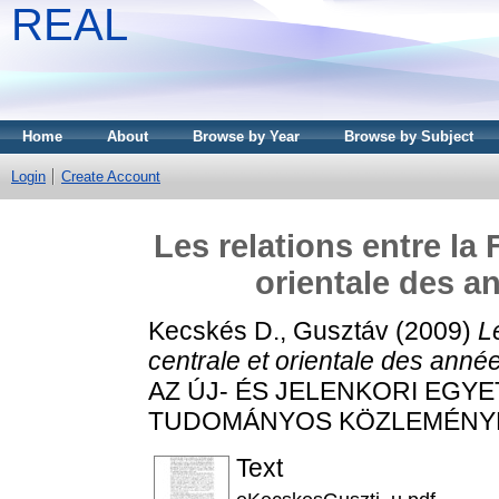
REAL
Home
About
Browse by Year
Browse by Subject
Login
Create Account
Les relations entre la 
orientale des a
Kecskés D., Gusztáv
(2009)
L
centrale et orientale des anné
AZ ÚJ- ÉS JELENKORI EGY
TUDOMÁNYOS KÖZLEMÉNYEI, 7
Text