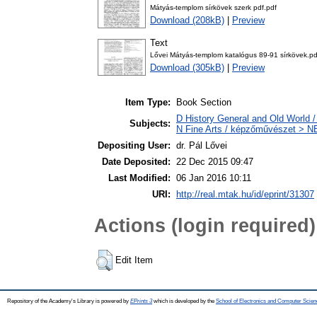
Mátyás-templom sírkövek szerk pdf.pdf
Download (208kB)
|
Preview
Text
Lővei Mátyás-templom katalógus 89-91 sírkövek.pd
Download (305kB)
|
Preview
Item Type:
Book Section
D History General and Old World /
Subjects:
N Fine Arts / képzőművészet > NB
Depositing User:
dr. Pál Lővei
Date Deposited:
22 Dec 2015 09:47
Last Modified:
06 Jan 2016 10:11
URI:
http://real.mtak.hu/id/eprint/31307
Actions (login required)
Edit Item
Repository of the Academy's Library is powered by
EPrints 3
which is developed by the
School of Electronics and Computer Scien