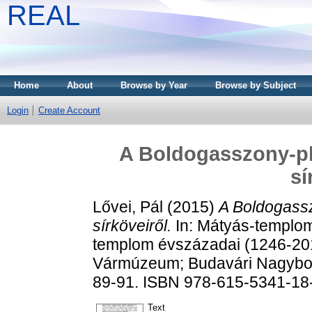
REAL
Home
About
Browse by Year
Browse by Subject
Login
Create Account
A Boldogasszony-p
sí
Lővei, Pál
(2015)
A Boldogass
sírköveiről.
In: Mátyás-templo
templom évszázadai (1246-20
Vármúzeum; Budavári Nagybol
89-91. ISBN 978-615-5341-18
Text