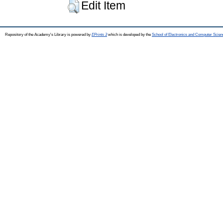
Edit Item
Repository of the Academy's Library is powered by
EPrints 3
which is developed by the
School of Electronics and Computer Scien