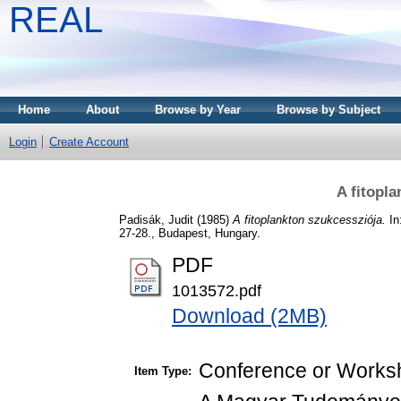
REAL
Home
About
Browse by Year
Browse by Subject
Login
Create Account
A fitopl
Padisák, Judit
(1985)
A fitoplankton szukcessziója.
In
27-28., Budapest, Hungary.
PDF
1013572.pdf
Download (2MB)
Conference or Worksh
Item Type: