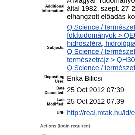
A Magyar Tudományos 
Additional
által 1982. szept. 27
Information:
elhangzott előadás k
Q Science / természe
földtudományok > QE0
hidroszféra, hidrológi
Subjects:
Q Science / természet
természetrajz > QH301
Q Science / természe
Depositing
Erika Bilicsi
User:
Date
25 Oct 2012 07:39
Deposited:
Last
25 Oct 2012 07:39
Modified:
http://real.mtak.hu/id/
URI:
Actions (login required)