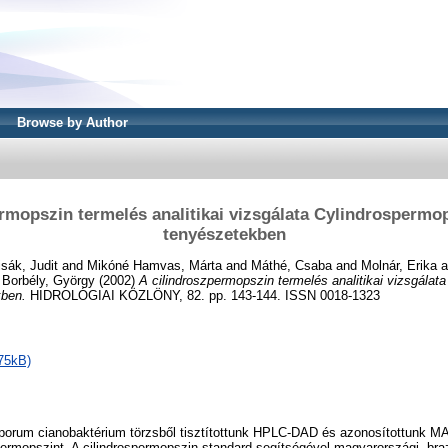
Browse by Author
rmopszin termelés analitikai vizsgálata Cylindrospermop
tenyészetekben
sák, Judit
and
Mikóné Hamvas, Márta
and
Máthé, Csaba
and
Molnár, Erika
a
d
Borbély, György
(2002)
A cilindroszpermopszin termelés analitikai vizsgálat
kben.
HIDROLÓGIAI KÖZLÖNY, 82. pp. 143-144. ISSN 0018-1323
75kB)
porum cianobaktérium törzsből tisztítottunk HPLC-DAD és azonosítottunk 
permopszint. A cilindrospermopszin standard segítségével magyarországi, brazí