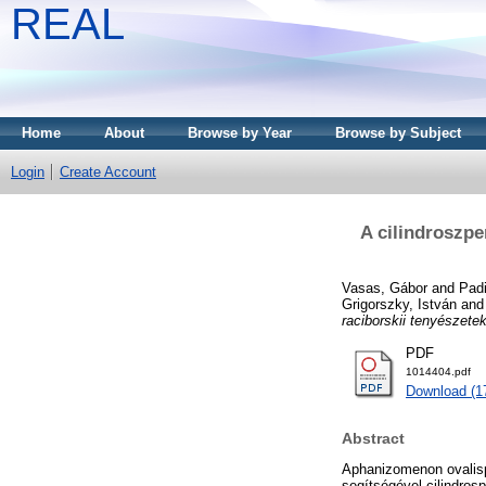
REAL
Home
About
Browse by Year
Browse by Subject
Login
Create Account
A cilindroszpe
Vasas, Gábor
and
Padi
Grigorszky, István
an
raciborskii tenyészete
PDF
1014404.pdf
Download (1
Abstract
Aphanizomenon ovalis
segítségével cilindros