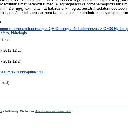
mok toxintartalmát határoztuk meg. A legmagasabb cilindrospermopszin tartalm
amint 2,5 mg/g toxintartalmat határoztunk meg az ausztrál izolátum esetébe
alunk használt módszerekkel nem tartalmaznak kimutatható mennyiségben cili
e
ence / természettudomány > QE Geology / földtudományok > QE08 Hydrosph
szféra, hidrológia
Bilicsi
v 2012 12:17
v 2012 12:24
//real.mtak.hu/id/eprint/3300
ired)
ce
at the University of Southampton.
More information and software credits
.