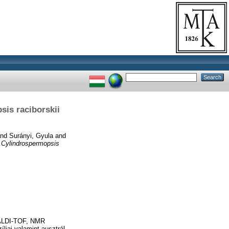
sis raciborskii
nd
Surányi, Gyula
and
a Cylindrospermopsis
MALDI-TOF, NMR
liai valamint ausztrál