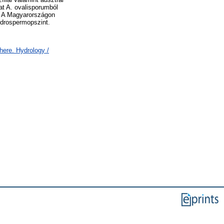
at A. ovalisporumból
n. A Magyarországon
ndrospermopszint.
ere. Hydrology /