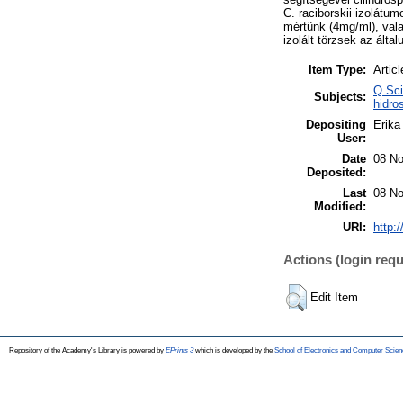
C. raciborskii izolátu
mértünk (4mg/ml), val
izolált törzsek az ált
Item Type:
Articl
Q Sci
Subjects:
hidro
Depositing
Erika 
User:
Date
08 No
Deposited:
Last
08 No
Modified:
URI:
http:
Actions (login requ
Edit Item
Repository of the Academy's Library is powered by
EPrints 3
which is developed by the
School of Electronics and Computer Scien