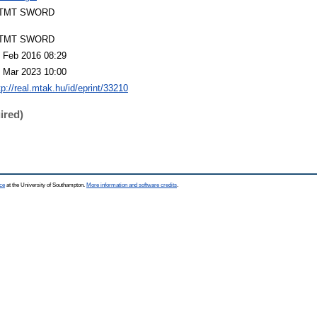
TMT SWORD
TMT SWORD
 Feb 2016 08:29
 Mar 2023 10:00
tp://real.mtak.hu/id/eprint/33210
ired)
ce
at the University of Southampton.
More information and software credits
.