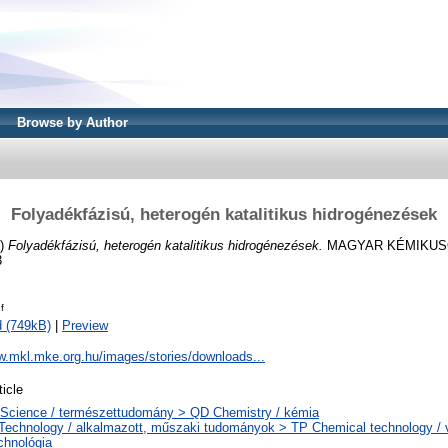
Browse by Author
Folyadékfázisú, heterogén katalitikus hidrogénezések
5)
Folyadékfázisú, heterogén katalitikus hidrogénezések.
MAGYAR KÉMIKUSOK 
3
f
 (749kB)
|
Preview
w.mkl.mke.org.hu/images/stories/downloads...
ticle
Science / természettudomány > QD Chemistry / kémia
Technology / alkalmazott, műszaki tudományok > TP Chemical technology / v
chnológia