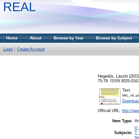
REAL
Home
About
Browse by Year
Browse by Subject
Login
Create Account
Hegedűs, László
(201
75-78. ISSN 0025-016
Text
MKL_HL.pd
Download
Official URL:
http://ww
Item Type:
Ar
Q 
Subjects:
T 
te