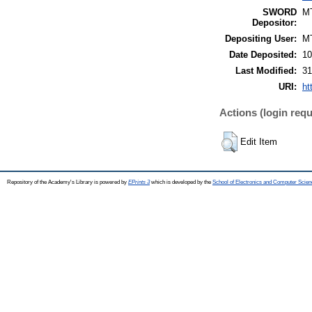
SWORD
M
Depositor:
Depositing User:
M
Date Deposited:
10
Last Modified:
31
URI:
ht
Actions (login requ
Edit Item
Repository of the Academy's Library is powered by
EPrints 3
which is developed by the
School of Electronics and Computer Scien