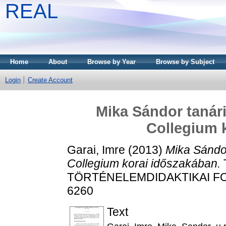
REAL
Home
About
Browse by Year
Browse by Subject
Login
Create Account
Mika Sándor tanár
Collegium 
Garai, Imre
(2013)
Mika Sándo
Collegium korai időszakában.
TÖRTÉNELEMDIDAKTIKAI FOLYÓ
6260
Text