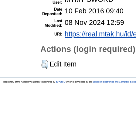
User:
Date
10 Feb 2016 09:40
Deposited:
Last
08 Nov 2024 12:59
Modified:
https://real.mtak.hu/id
URI:
Actions (login required)
Edit Item
Repository of the Academy's Library is powered by
EPrints 3
which is developed by the
School of Electronics and Computer Scien