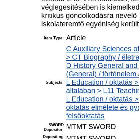
véglegesítésében is kiemelkedő
kritikus gondolkodásra nevel
iskolateremtő egyéniség került 
Article
Item Type:
C Auxiliary Sciences o
> CT Biography / életra
D History General and 
(General) / történelem 
L Education / oktatás >
Subjects:
általában > L11 Teach
L Education / oktatás >
oktatás elmélete és gy
felsőoktatás
SWORD
MTMT SWORD
Depositor:
Depositing
MTMT SWORD