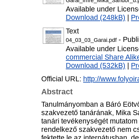
Garai_Imre_Mika_Sandor_u.
Available under Licen
Download (248kB)
|
Pr
Text
- Publ
04_03_03_Garai.pdf
Available under Licen
commercial Share Alik
Download (532kB)
|
Pr
Official URL:
http://www.folyoir
Abstract
Tanulmányomban a Báró Eötvös
szakvezető tanárának, Mika Sánd
tanári tevékenységét mutatom 
rendelkező szakvezető nem cs
fektette le az internátusban, 