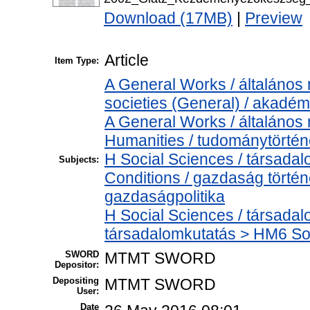
Download (17MB)
|
Preview
Article
Item Type:
A General Works / általáno
societies (General) / akadém
A General Works / általános
Humanities / tudománytörtén
H Social Sciences / társad
Subjects:
Conditions / gazdaság történ
gazdaságpolitika
H Social Sciences / társada
társadalomkutatás > HM6 Soci
SWORD
MTMT SWORD
Depositor:
Depositing
MTMT SWORD
User:
Date