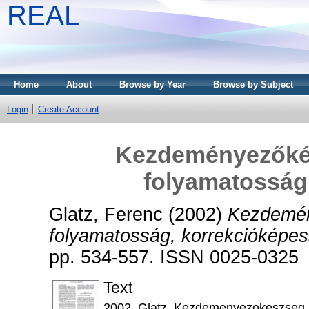
REAL
Home
About
Browse by Year
Browse by Subject
Login
Create Account
Kezdeményezőkés
folyamatosság
Glatz, Ferenc
(2002)
Kezdemén
folyamatosság, korrekcióképes
pp. 534-557. ISSN 0025-0325
Text
2002_Glatz_Kezdemenyezokeszseg_r