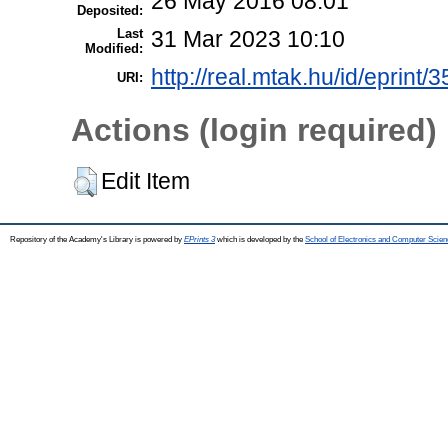
26 May 2016 08:01
Deposited:
Last
31 Mar 2023 10:10
Modified:
http://real.mtak.hu/id/eprint/
URI:
Actions (login required)
Edit Item
Repository of the Academy's Library is powered by
EPrints 3
which is developed by the
School of Electronics and Computer Scien