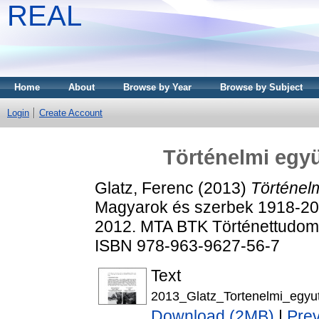
REAL
Home
About
Browse by Year
Browse by Subject
Login
Create Account
Történelmi együ
Glatz, Ferenc
(2013)
Történelm
Magyarok és szerbek 1918-201
2012. MTA BTK Történettudomán
ISBN 978-963-9627-56-7
Text
2013_Glatz_Tortenelmi_egyut
Download (2MB)
|
Pre