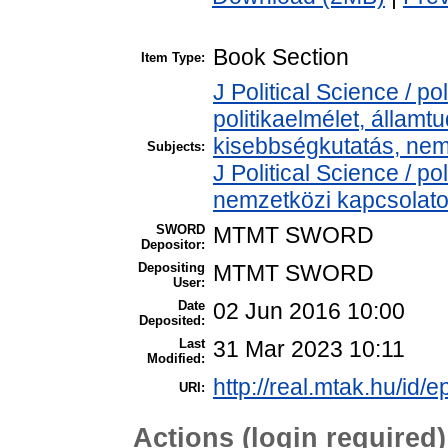
Book Section
Item Type:
J Political Science / pol
politikaelmélet, állam
kisebbségkutatás, nem
Subjects:
J Political Science / pol
nemzetközi kapcsolatok
SWORD
MTMT SWORD
Depositor:
Depositing
MTMT SWORD
User:
Date
02 Jun 2016 10:00
Deposited:
Last
31 Mar 2023 10:11
Modified:
http://real.mtak.hu/id/e
URI:
Actions (login required)