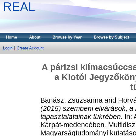
REAL
Home
About
Browse by Year
Browse by Subject
Login
Create Account
A párizsi klímacsúccsa
a Kiotói Jegyzőköny
t
Banász, Zsuzsanna
and
Horvá
(2015) szembeni elvárások, a 
tapasztalatainak tükrében.
In: 
Kárpát-medencében. Multidiszci
Magyarságtudományi kutatáso