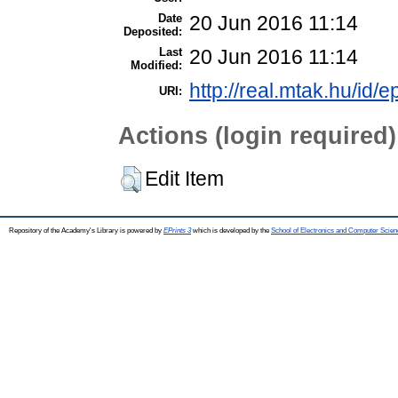
Date
20 Jun 2016 11:14
Deposited:
Last
20 Jun 2016 11:14
Modified:
http://real.mtak.hu/id/e
URI:
Actions (login required)
Edit Item
Repository of the Academy's Library is powered by
EPrints 3
which is developed by the
School of Electronics and Computer Scien