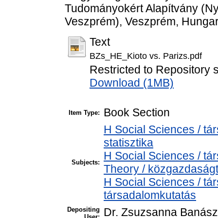
Tudományokért Alapítvány (
Veszprém), Veszprém, Hungar
Text
BZs_HE_Kioto vs. Parizs.pdf
Restricted to Repository s
Download (1MB)
Book Section
Item Type:
H Social Sciences / tá
statisztika
H Social Sciences / 
Subjects:
Theory / közgazdasá
H Social Sciences / t
társadalomkutatás
Depositing
Dr. Zsuzsanna Banász
User: