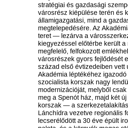
stratégiai és gazdasági szempo
városrész kiépülése terén és 
államigazgatási, mind a gazda
megtelepedésére. Az Akadémia 
teret — lezárva a városszerkez
kiegyezéssel előtérbe került a
megfelelő, felfokozott emlékhe
városrészek gyors fejlődését e
század első évtizedeiben vett ú
Akadémia léptékéhez igazodó ú
szocialista korszak nagy lendü
modernizációját, melyből csak
meg a Spenót ház, majd két új
korszak — a szerkezetalakítás 
Lánchídra vezetve regionális f
lecserélődött a 30 éve épült ir