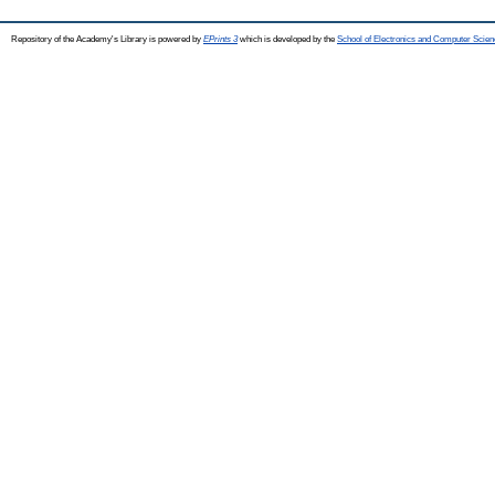
Repository of the Academy's Library is powered by
EPrints 3
which is developed by the
School of Electronics and Computer Scien