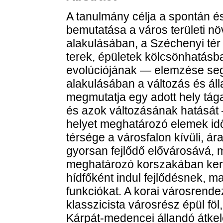
A tanulmány célja a spontán é
bemutatása a város területi 
alakulásában, a Széchenyi tér 
terek, épületek kölcsönhatásb
evolúciójának — elemzése seg
alakulásában a változás és ál
megmutatja egy adott hely tá
és azok változásának hatását —
helyet meghatározó elemek idő
térsége a városfalon kívüli, ár
gyorsan fejlődő elővárosává, m
meghatározó korszakában keres
hídfőként indul fejlődésnek, m
funkciókat. A korai városrende
klasszicista városrész épül fö
Kárpát-medencei állandó átkel