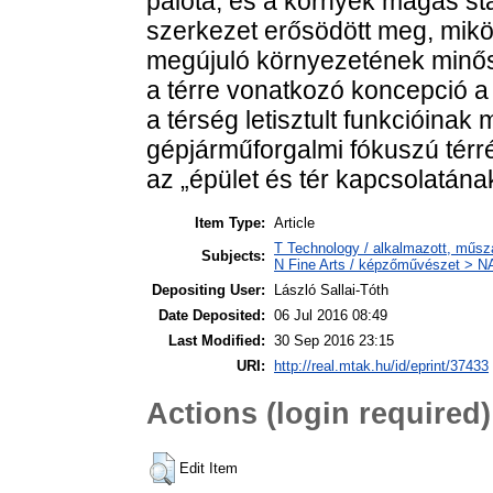
palota, és a környék magas st
szerkezet erősödött meg, mikö
megújuló környezetének minő
a térre vonatkozó koncepció a
a térség letisztult funkcióinak
gépjárműforgalmi fókuszú tér
az „épület és tér kapcsolatának”
Item Type:
Article
T Technology / alkalmazott, műsz
Subjects:
N Fine Arts / képzőművészet > NA 
Depositing User:
László Sallai-Tóth
Date Deposited:
06 Jul 2016 08:49
Last Modified:
30 Sep 2016 23:15
URI:
http://real.mtak.hu/id/eprint/37433
Actions (login required)
Edit Item