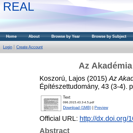
REAL
Home
About
Browse by Year
Browse by Subject
Login
Create Account
Az Akadémia 
Koszorú, Lajos
(2015)
Az Akad
Építészettudomány, 43 (3-4).
Text
096.2015.43.3-4.5.pdf
Download (1MB)
|
Preview
Official URL:
http://dx.doi.org
Abstract