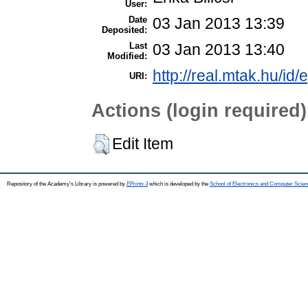
User:
Date
03 Jan 2013 13:39
Deposited:
Last
03 Jan 2013 13:40
Modified:
http://real.mtak.hu/id/
URI:
Actions (login required)
Edit Item
Repository of the Academy's Library is powered by
EPrints 3
which is developed by the
School of Electronics and Computer Scien