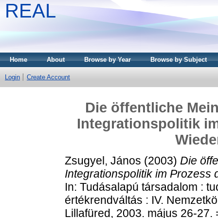
REAL
Home
About
Browse by Year
Browse by Subject
Login
Create Account
Die öffentliche Mei
Integrationspolitik 
Wiede
Zsugyel, János
(2003)
Die öff
Integrationspolitik im Prozes
In: Tudásalapú társadalom : tu
értékrendváltás : IV. Nemzetköz
Lillafüred, 2003. május 26-27