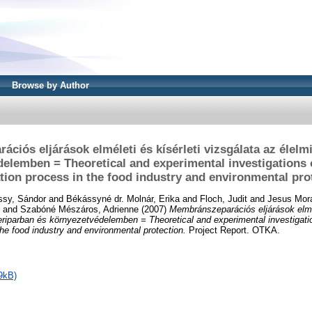
Browse by Author
ciós eljárások elméleti és kísérleti vizsgálata az élelm
elemben = Theoretical and experimental investigation
tion process in the food industry and environmental pro
sy, Sándor
and
Békássyné dr. Molnár, Erika
and
Floch, Judit
and
Jesus Mora
and
Szabóné Mészáros, Adrienne
(2007)
Membránszeparációs eljárások elmél
zeriparban és környezetvédelemben = Theoretical and experimental investiga
the food industry and environmental protection.
Project Report. OTKA.
9kB)