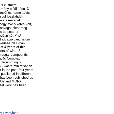
is elismert
mény előállítása, 3.
tumból és homoktövis
jból foszfatidok
lése a maradék
négy éve sikeres volt,
 anyaga jelent meg
ás és poszter
lódóan két PhD
t időszakban, három
k védése 2006-ban
t 4 years of this
nts of wine, 2.
non-sugar compounds
ce, 5. Complex
ry degumming of
s - waste minimisation
 in the past four years
 published in different
 has been published as
, 2002 and MORA
ntal work has been
 / vegyipar,