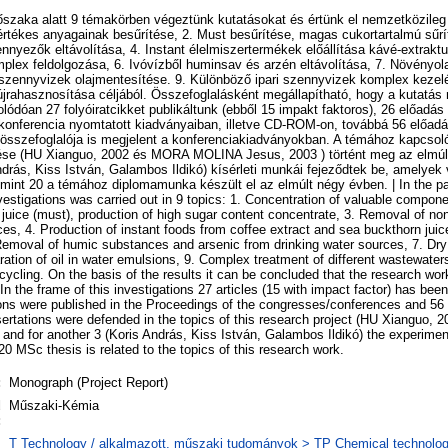
szaka alatt 9 témakörben végeztünk kutatásokat és értünk el nemzetközileg 
rtékes anyagainak besűrítése, 2. Must besűrítése, magas cukortartalmú sűrít
ennyezők eltávolítása, 4. Instant élelmiszertermékek előállítása kávé-extrak
mplex feldolgozása, 6. Ivóvízből huminsav és arzén eltávolítása, 7. Növényola
s szennyvizek olajmentesítése. 9. Különböző ipari szennyvizek komplex keze
jrahasznosítása céljából. Összefoglalásként megállapítható, hogy a kutatás 
ódóan 27 folyóiratcikket publikáltunk (ebből 15 impakt faktoros), 26 előadás
 konferencia nyomtatott kiadványaiban, illetve CD-ROM-on, továbbá 56 előad
összefoglalója is megjelent a konferenciakiadványokban. A témához kapcso
ése (HU Xianguo, 2002 és MORA MOLINA Jesus, 2003 ) történt meg az elmúl
drás, Kiss István, Galambos Ildikó) kísérleti munkái fejeződtek be, amelye
mint 20 a témához diplomamunka készült el az elmúlt négy évben. | In the pas
vestigations was carried out in 9 topics: 1. Concentration of valuable compone
 juice (must), production of high sugar content concentrate, 3. Removal of 
ces, 4. Production of instant foods from coffee extract and sea buckthorn jui
 Removal of humic substances and arsenic from drinking water sources, 7. D
ration of oil in water emulsions, 9. Complex treatment of different wastewater
ycling. On the basis of the results it can be concluded that the research work
In the frame of this investigations 27 articles (15 with impact factor) has been
ions were published in the Proceedings of the congresses/conferences and 56
ertations were defended in the topics of this research project (HU Xianguo
nd for another 3 (Koris András, Kiss István, Galambos Ildikó) the experime
20 MSc thesis is related to the topics of this research work.
:
Monograph (Project Report)
d
Műszaki-Kémia
:
T Technology / alkalmazott, műszaki tudományok > TP Chemical technology