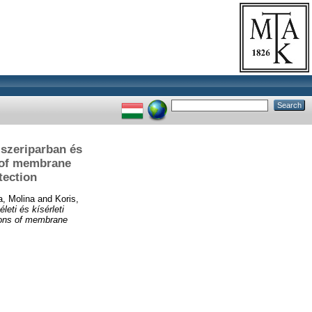
iszeriparban és
s of membrane
tection
, Molina
and
Koris,
eti és kísérleti
tions of membrane