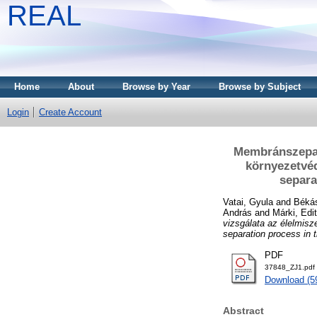
REAL
Home
About
Browse by Year
Browse by Subject
Login
Create Account
Membránszepará
környezetvéd
separa
Vatai, Gyula
and
Békás
András
and
Márki, Edit
vizsgálata az élelmis
separation process in 
PDF
37848_ZJ1.pdf
Download (5
Abstract