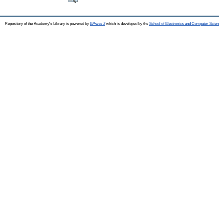
Repository of the Academy's Library is powered by
EPrints 3
which is developed by the
School of Electronics and Computer Scien