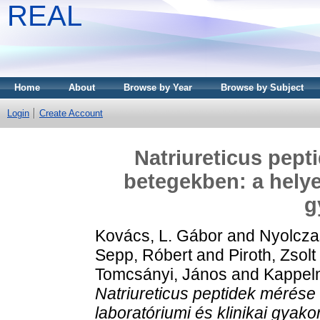
REAL
Home
About
Browse by Year
Browse by Subject
Login
Create Account
Natriureticus pept
betegekben: a helye
g
Kovács, L. Gábor
and
Nyolcza
Sepp, Róbert
and
Piroth, Zsolt
Tomcsányi, János
and
Kappel
Natriureticus peptidek mérése
laboratóriumi és klinikai gyakor