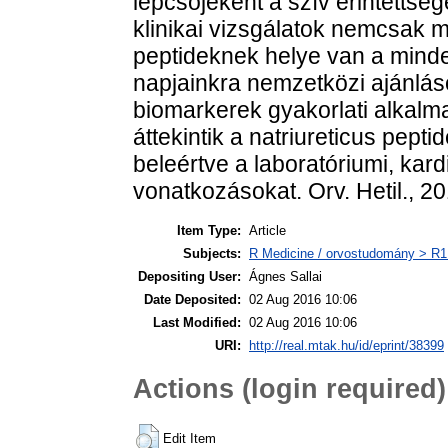
lépcsőjeként a szív érintettsé
klinikai vizsgálatok nemcsak m
peptideknek helye van a mind
napjainkra nemzetközi ajánlás
biomarkerek gyakorlati alkalm
áttekintik a natriureticus pep
beleértve a laboratóriumi, kar
vonatkozásokat. Orv. Hetil., 2
Item Type:
Article
Subjects:
R Medicine / orvostudomány > R1 
Depositing User:
Ágnes Sallai
Date Deposited:
02 Aug 2016 10:06
Last Modified:
02 Aug 2016 10:06
URI:
http://real.mtak.hu/id/eprint/38399
Actions (login required)
Edit Item