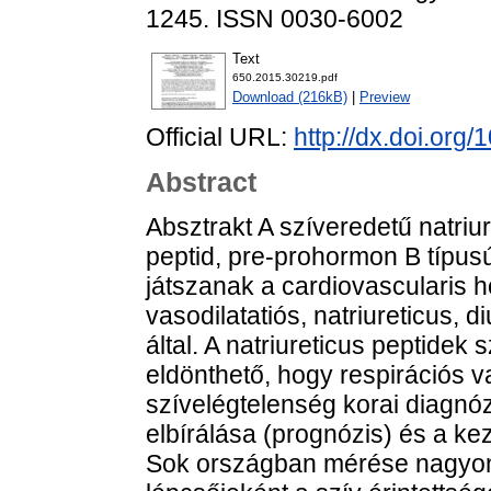
1245. ISSN 0030-6002
Text
650.2015.30219.pdf
Download (216kB)
|
Preview
Official URL:
http://dx.doi.org
Abstract
Absztrakt A szíveredetű natriur
peptid, pre-prohormon B típusú
játszanak a cardiovascularis 
vasodilatatiós, natriureticus, di
által. A natriureticus peptide
eldönthető, hogy respirációs v
szívelégtelenség korai diagnó
elbírálása (prognózis) és a k
Sok országban mérése nagyon e