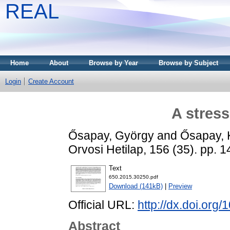
REAL
Home
About
Browse by Year
Browse by Subject
Login
Create Account
A stressz
Ősapay, György
and
Ősapay, 
Orvosi Hetilap, 156 (35). pp.
Text
650.2015.30250.pdf
Download (141kB)
|
Preview
Official URL:
http://dx.doi.org
Abstract