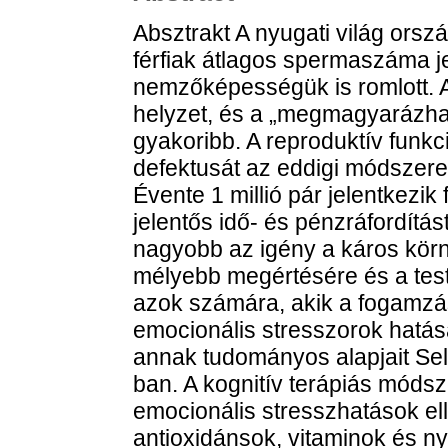
Absztrakt A nyugati világ orsz
férfiak átlagos spermaszáma j
nemzőképességük is romlott. A 
helyzet, és a „megmagyarázha
gyakoribb. A reproduktív funk
defektusát az eddigi módszer
Évente 1 millió pár jelentkezik f
jelentős idő- és pénzráfordítás
nagyobb az igény a káros kör
mélyebb megértésére és a test
azok számára, akik a fogamzás
emocionális stresszorok hatásá
annak tudományos alapjait Sel
ban. A kognitív terápiás móds
emocionális stresszhatások e
antioxidánsok, vitaminok és 