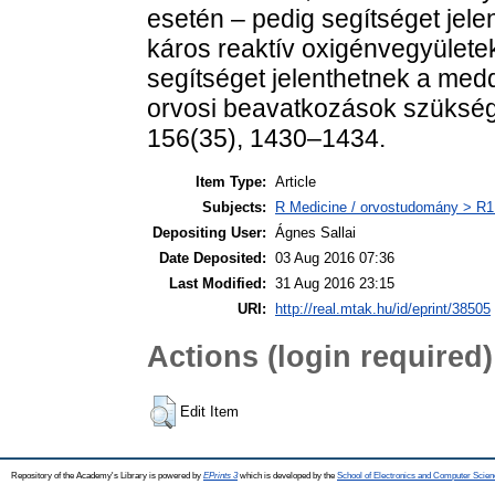
esetén – pedig segítséget jel
káros reaktív oxigénvegyülete
segítséget jelenthetnek a me
orvosi beavatkozások szükséges
156(35), 1430–1434.
Item Type:
Article
Subjects:
R Medicine / orvostudomány > R1 
Depositing User:
Ágnes Sallai
Date Deposited:
03 Aug 2016 07:36
Last Modified:
31 Aug 2016 23:15
URI:
http://real.mtak.hu/id/eprint/38505
Actions (login required)
Edit Item
Repository of the Academy's Library is powered by
EPrints 3
which is developed by the
School of Electronics and Computer Scien