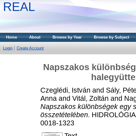
REAL
Home
About
Browse by Year
Browse by Subject
Login
Create Account
Napszakos különbségek
halegyütte
Czeglédi, István
and
Sály, Pét
Anna
and
Vitál, Zoltán
and
Nag
Napszakos különbségek egy sík
összetételében.
HIDROLÓGIAI 
0018-1323
Text