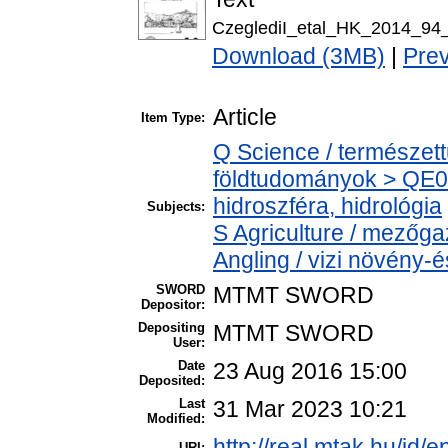
CzeglediI_etal_HK_2014_94
Download (3MB)
|
Pre
Article
Item Type:
Q Science / természet
földtudományok > QE0
hidroszféra, hidrológia
Subjects:
S Agriculture / mezőga
Angling / vizi növény-é
SWORD
MTMT SWORD
Depositor:
Depositing
MTMT SWORD
User:
Date
23 Aug 2016 15:00
Deposited:
Last
31 Mar 2023 10:21
Modified:
http://real.mtak.hu/id/e
URI: