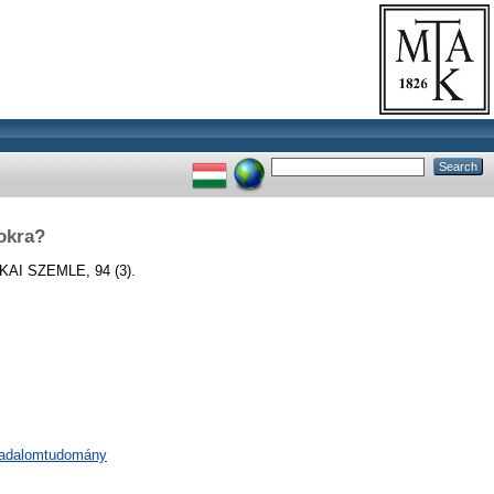
okra?
AI SZEMLE, 94 (3).
rsadalomtudomány