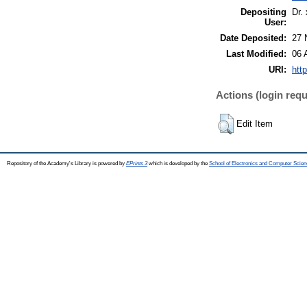
Depositing
Dr.
User:
Date Deposited:
27 
Last Modified:
06 
URI:
htt
Actions (login requ
Edit Item
Repository of the Academy's Library is powered by
EPrints 3
which is developed by the
School of Electronics and Computer Scien