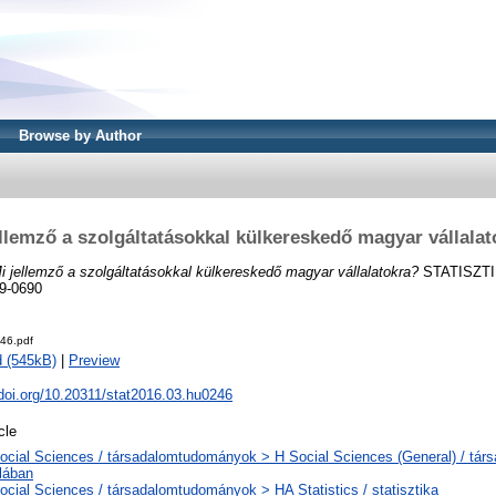
Browse by Author
ellemző a szolgáltatásokkal külkereskedő magyar vállalat
i jellemző a szolgáltatásokkal külkereskedő magyar vállalatokra?
STATISZTIK
9-0690
46.pdf
 (545kB)
|
Preview
.doi.org/10.20311/stat2016.03.hu0246
cle
ocial Sciences / társadalomtudományok > H Social Sciences (General) / tá
alában
ocial Sciences / társadalomtudományok > HA Statistics / statisztika