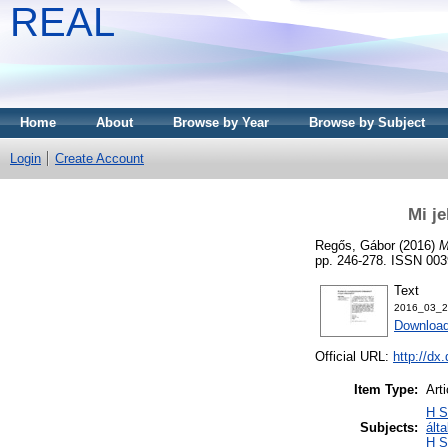
REAL
Home
About
Browse by Year
Browse by Subject
Login
Create Account
Mi j
Regős, Gábor
(2016)
M
pp. 246-278. ISSN 003
Text
2016_03_2
Download
Official URL:
http://dx
Item Type:
Arti
H S
Subjects:
ált
H S