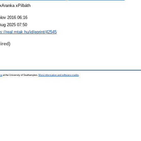
 xAranka xPilbáth
Nov 2016 06:16
Aug 2025 07:50
ps://real.mtak.hu/id/eprint/42545
ired)
ce
at the University of Southampton.
More information and software credits
.