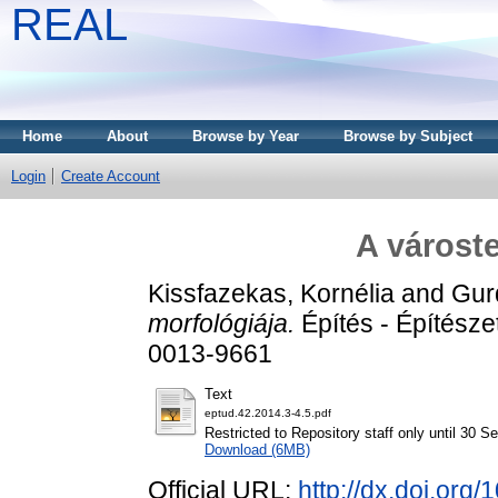
REAL
Home
About
Browse by Year
Browse by Subject
Login
Create Account
A városte
Kissfazekas, Kornélia
and
Gur
morfológiája.
Építés - Építésze
0013-9661
Text
eptud.42.2014.3-4.5.pdf
Restricted to Repository staff only until 30 
Download (6MB)
Official URL:
http://dx.doi.org