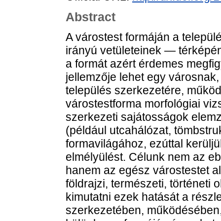
Abstract
A várostest formáján a telepü
irányú vetületeinek — térképén
a formát azért érdemes megfig
jellemzője lehet egy városnak
település szerkezetére, működé
várostestforma morfológiai vizs
szerkezeti sajátosságok elemzé
(például utcahálózat, tömbstru
formavilágához, ezúttal kerüljü
elmélyülést. Célunk nem az ebb
hanem az egész várostestet ala
földrajzi, természeti, történet
kimutatni ezek hatását a részl
szerkezetében, működésében, 