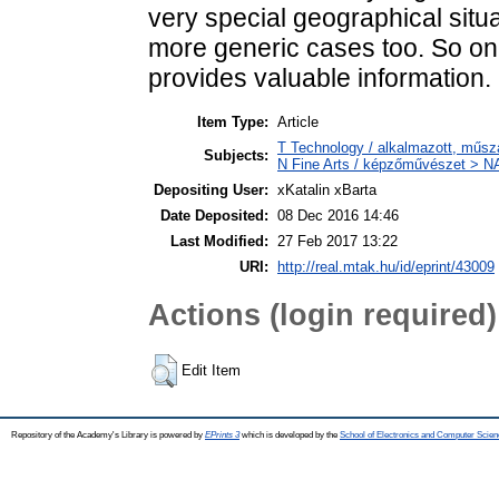
very special geographical situ
more generic cases too. So on
provides valuable information.
Item Type:
Article
T Technology / alkalmazott, műsz
Subjects:
N Fine Arts / képzőművészet > NA 
Depositing User:
xKatalin xBarta
Date Deposited:
08 Dec 2016 14:46
Last Modified:
27 Feb 2017 13:22
URI:
http://real.mtak.hu/id/eprint/43009
Actions (login required)
Edit Item
Repository of the Academy's Library is powered by
EPrints 3
which is developed by the
School of Electronics and Computer Scien