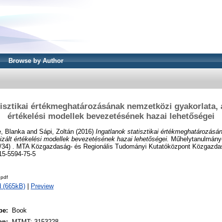
Browse by Author
tisztikai értékmeghatározásának nemzetközi gyakorlata, 
értékelési modellek bevezetésének hazai lehetőségei
e, Blanka
and
Sápi, Zoltán
(2016)
Ingatlanok statisztikai értékmeghatározás
izált értékelési modellek bevezetésének hazai lehetőségei.
Műhelytanulmányo
/34) . MTA Közgazdaság- és Regionális Tudományi Kutatóközpont Közgazdas
15-5594-75-5
pdf
 (665kB)
|
Preview
pe:
Book
on:
MTMT: 3153228