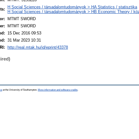
H Social Sciences / társadalomtudományok > HA Statistics / statisztika
ts:
H Social Sciences / társadalomtudományok > HB Economic Theory / k
or:
MTMT SWORD
er:
MTMT SWORD
ed:
15 Dec 2016 09:53
ed:
31 Mar 2023 10:31
RI:
http://real.mtak.hu/id/eprint/43378
ired)
ce
at the University of Southampton.
More information and software credits
.