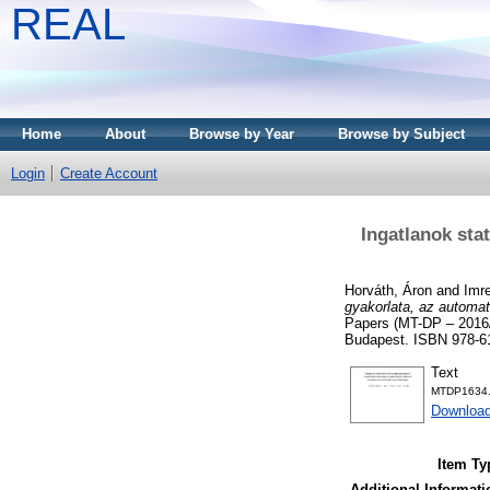
REAL
Home
About
Browse by Year
Browse by Subject
Login
Create Account
Ingatlanok sta
Horváth, Áron
and
Imr
gyakorlata, az automat
Papers (MT-DP – 2016
Budapest. ISBN 978-6
Text
MTDP1634.
Download
Item Ty
Additional Informati