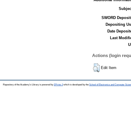
Subjec
SWORD Deposit
Depositing Us
Date Deposit
Last Modifi
U
Actions (login requ
Edit Item
Repository of the Academy's Library is powered by
EPrints 3
which is developed by the
School of Electronics and Computer Scien