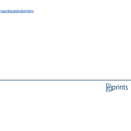
özgazdaságtudomány