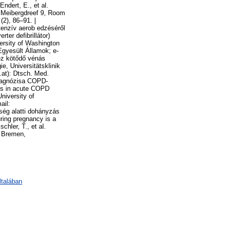
Endert, E., et al.
 Meibergdreef 9, Room
2), 86–91. |
ntenzív aerob edzéséről
ter defibrillátor)
versity of Washington
gyesült Államok; e-
ez kötődő vénás
e, Universitätsklinik
.at): Dtsch. Med.
 diagnózisa COPD-
ions in acute COPD
niversity of
ail:
ség alatti dohányzás
ring pregnancy is a
chler, T., et al.
9 Bremen,
ltalában