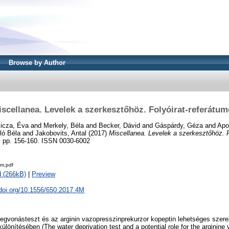
Browse by Author
scellanea. Levelek a szerkesztőhöz. Folyóirat-referátu
licza, Éva
and
Merkely, Béla
and
Becker, Dávid
and
Gáspárdy, Géza
and
Apo
ló Béla
and
Jakobovits, Antal
(2017)
Miscellanea. Levelek a szerkesztőhöz. F
). pp. 156-160. ISSN 0030-6002
m.pdf
 (266kB)
|
Preview
.doi.org/10.1556/650.2017.4M
egvonásteszt és az arginin vazopresszinprekurzor kopeptin lehetséges szere
különítésében (The water deprivation test and a potential role for the arginine