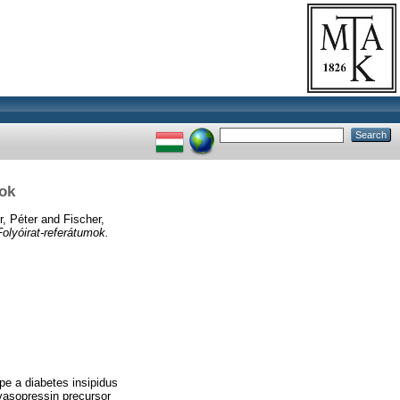
mok
r, Péter
and
Fischer,
olyóirat-referátumok.
pe a diabetes insipidus
 vasopressin precursor