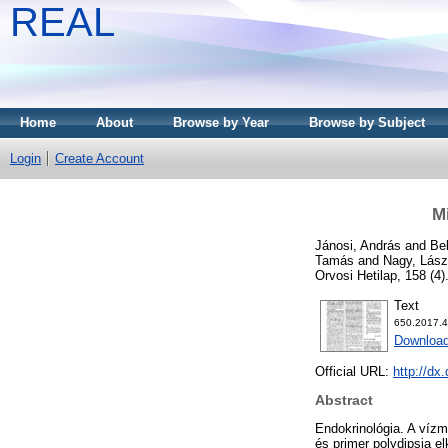
REAL
Home
About
Browse by Year
Browse by Subject
Login
Create Account
Mi
Jánosi, András
and
Be
Tamás
and
Nagy, Lász
Orvosi Hetilap, 158 (4
Text
650.2017.4
Download
Official URL:
http://dx
Abstract
Endokrinológia. A vízm
és primer polydipsia el