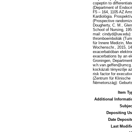
copeptin to differentia
(Department of Endocr
F5 – 164, 1105 AZ Amst
Kardiológia. Prospektív
(Prospective randomized
Dougherty, C. M., Glen
School of Nursing, 19
mail: cindyd@uw.edu):
thromboemboliák (Tumor
für Innere Medizin, Me
Wochenschr., 2015, 140
exacerbatióban elektron
exacerbations by an ele
Groningen, Department 
w.h.van.geffen@umcg.nl
kockázati tényezője az
risk factor for executi
(Zentrum für Klinische
Németország): Geburtsh
Item Ty
Additional Informati
Subjec
Depositing Us
Date Deposit
Last Modifi