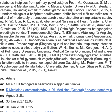
te diabetes insipidus from primary polydipsia) de Fost, M., Oussaada, S. M . , 
inology and Metabolism, Academic Medical Center, University of Amsterdam,
erdam, Hollandia; e-mail: m.defost@amc.uva.nl): Endocr. Connect., 2015, 4 (
 random vizsgálat a beépített cardioverter- defibrillátorral élők mérsékelten i
 trial of moderately strenuosus aerobic exercise after an implantable cardiover
ny, R. W., Burr, R. L., et al. (Biobehavioral Nursing and Health Systems, Uni
59 NE Pacific Street, HSB T615A, Box 357266, Seattle, WA 98195, Amerikai E
 Circulation, 2015, 131 (21), 1835–1842. | Onkológia Daganatos betegségekh
bedingte venöse Thromboembolie) Gary, T. (Klinische Abteilung für Angiologi
dizinische Universität Graz, Graz, Ausztria; e-mail: thomas.gary@medunigraz
(07), 466–468. | Pulmonológia A virális és bakteriális respirációs infekciók
ikus orral: Próbavizsgálat (Diagnosing viral and bacterial respiratory infect
ctronic nose: a pilot study) van Geffen, W. H., Bruins, M., Kerstjens, H. A. (U
of Pulmonary Diseases, University Medical Center Groningen, Hollandia; e-m
): J. Breath Res., 2016, 10 (3) , 036001 | Szülészet-nőgyógyászat. A terhes
 iskoláskor előtti gyermekek végrehajtófunkció- hiányosságának (Smoking du
ve function deficits in preschool-aged children) Daseking, M., Petermann, F., Tis
 Psychologie und Rehabilitation, Universität Bremen, Grazer Strasse 6, 2835
ilfe Frauenheilkd., 2015, 75 (1), 64–71.
pe:
Article
on:
MTA KFB támogatási szerződés alapján archiválva
ts:
R Medicine / orvostudomány > R1 Medicine (General) / orvostudomány á
er:
Ágnes Sallai
ed:
30 Jan 2017 11:05
ed:
31 Jan 2018 00:15