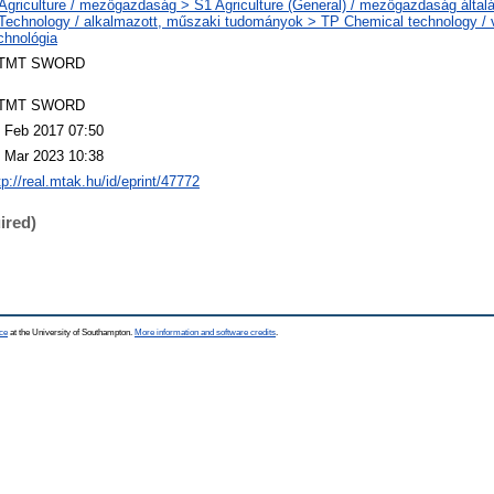
Agriculture / mezőgazdaság > S1 Agriculture (General) / mezőgazdaság által
Technology / alkalmazott, műszaki tudományok > TP Chemical technology / v
chnológia
TMT SWORD
TMT SWORD
 Feb 2017 07:50
 Mar 2023 10:38
tp://real.mtak.hu/id/eprint/47772
ired)
ce
at the University of Southampton.
More information and software credits
.