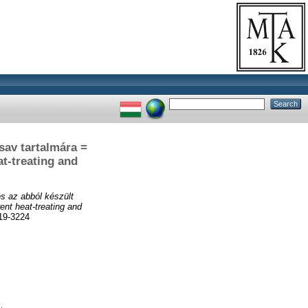
sav tartalmára =
at-treating and
és az abból készült
ent heat-treating and
9-3224