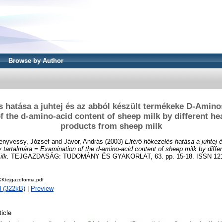
Browse by Author
s hatása a juhtej és az abból készült termékeke D-Amino
 the d-amino-acid content of sheep milk by different he
products from sheep milk
enyvessy, József
and
Jávor, András
(2003)
Eltérő hőkezelés hatása a juhtej 
artalmára = Examination of the d-amino-acid content of sheep milk by differ
lk.
TEJGAZDASÁG: TUDOMÁNY ÉS GYAKORLAT, 63. pp. 15-18. ISSN 121
Ktejgazdforma.pdf
 (322kB)
|
Preview
ticle