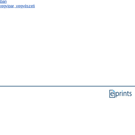
ában
egyipar, vegyészeti