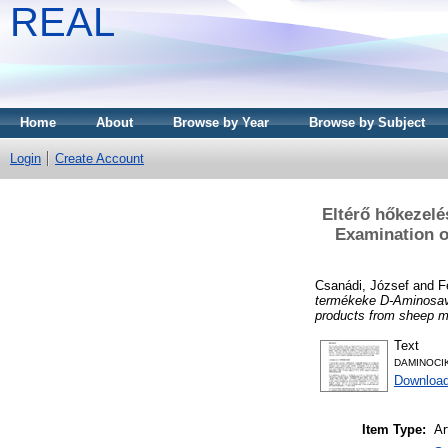
REAL
Home
About
Browse by Year
Browse by Subject
Login
Create Account
Eltérő hőkezelé
Examination of
Csanádi, József
and
F
termékeke D-Aminosav t
products from sheep mi
Text
DAMINOCIK
Download
Item Type:
Ar