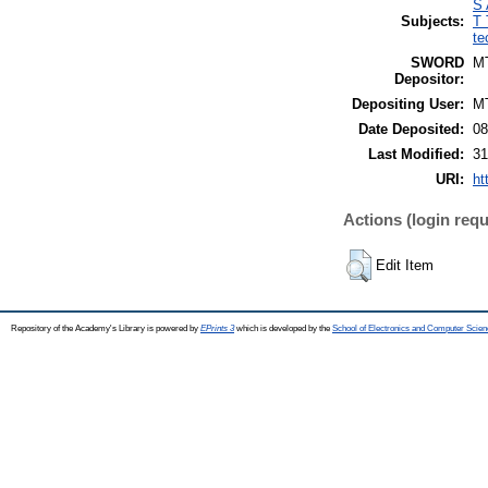
S 
Subjects:
T 
te
SWORD
M
Depositor:
Depositing User:
M
Date Deposited:
08
Last Modified:
31
URI:
ht
Actions (login requ
Edit Item
Repository of the Academy's Library is powered by
EPrints 3
which is developed by the
School of Electronics and Computer Scien