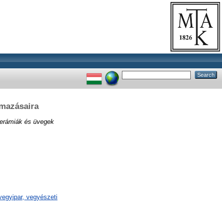
lmazásaira
kerámiák és üvegek
egyipar, vegyészeti