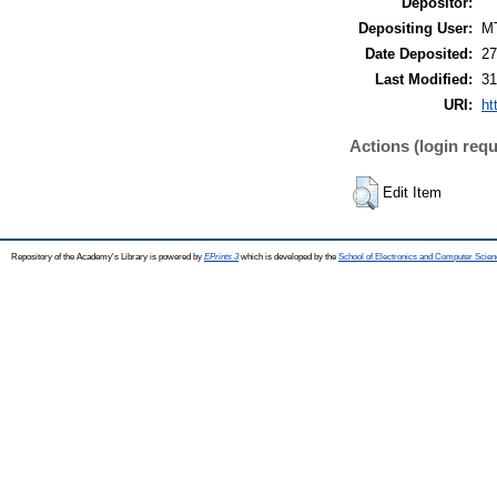
Depositor:
Depositing User:
M
Date Deposited:
27
Last Modified:
31
URI:
ht
Actions (login requ
Edit Item
Repository of the Academy's Library is powered by
EPrints 3
which is developed by the
School of Electronics and Computer Scien