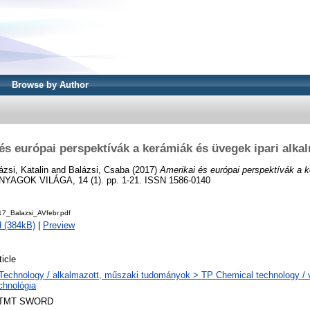
Browse by Author
és európai perspektívák a kerámiák és üvegek ipari alka
ázsi, Katalin
and
Balázsi, Csaba
(2017)
Amerikai és európai perspektívák a 
YAGOK VILÁGA, 14 (1). pp. 1-21. ISSN 1586-0140
17_Balazsi_AVfebr.pdf
 (384kB)
|
Preview
ticle
Technology / alkalmazott, műszaki tudományok > TP Chemical technology / v
chnológia
TMT SWORD