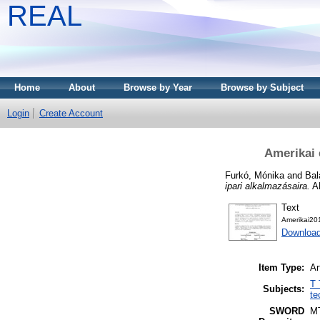
REAL
Home
About
Browse by Year
Browse by Subject
Login
Create Account
Amerikai 
Furkó, Mónika
and
Bal
ipari alkalmazásaira.
AN
Text
Amerikai20
Download
Item Type:
Ar
T 
Subjects:
te
SWORD
M