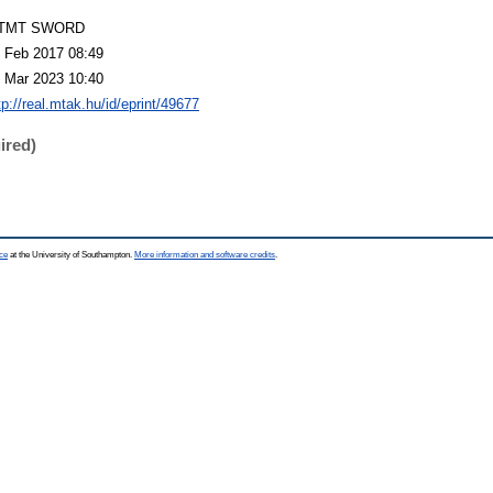
TMT SWORD
 Feb 2017 08:49
 Mar 2023 10:40
tp://real.mtak.hu/id/eprint/49677
ired)
ce
at the University of Southampton.
More information and software credits
.