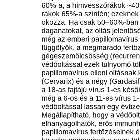
60%-a, a hímvesszőrákok ~40%-
rákok 65%-a szintén; ezeknek 
okozza. Ha csak 50–60%-ban e
daganatokat, az oltás jelentős
még az emberi papillomavírus 
függölyök, a megmaradó fertőz
gégeszemölcsösség (recurrent 
védőoltással ezek túlnyomó tö
papillomavírus elleni oltásnak ké
(Cervarix) és a négy (Gardasi
a 18-as fajtájú vírus 1-es késő
még a 6-os és a 11-es vírus 1-
védőoltással lassan egy évtize
Megállapítható, hogy a védőol
elhanyagolhatók, erős immun
papillomavírus fertőzéseinek é