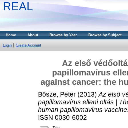
REAL
Home
About
Browse by Year
Browse by Subject
Login
Create Account
Az első védőoltá
papillomavírus ellen
against cancer: the h
Bősze, Péter
(2013)
Az első vé
papillomavírus elleni oltás | Th
human papillomavirus vaccine
ISSN 0030-6002
Text