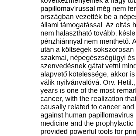
következményeinek a nagy töb
papillomavírussal még nem fe
országban vezették be a népe
állami támogatással. Az oltás
nem halasztható tovább, késle
pénzhiánnyal nem menthető. A
után a költségek sokszorosan 
szakmai, népegészségügyi és
szenvedésnek gátat vetni min
alapvető kötelessége, akkor i
válik nyilvánvalóvá. Orv. Hetil
years is one of the most remark
cancer, with the realization t
causally related to cancer and
against human papillomavirus in
medicine and the prophylactic
provided powerful tools for pr