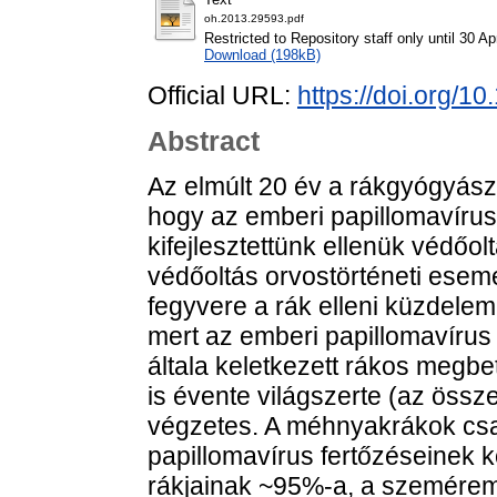
oh.2013.29593.pdf
Restricted to Repository staff only until 30 Ap
Download (198kB)
Official URL:
https://doi.org/
Abstract
Az elmúlt 20 év a rákgyógyász
hogy az emberi papillomavírus
kifejlesztettünk ellenük védőol
védőoltás orvostörténeti esemé
fegyvere a rák elleni küzdelem
mert az emberi papillomavírus
általa keletkezett rákos megb
is évente világszerte (az öss
végzetes. A méhnyakrákok csa
papillomavírus fertőzéseinek 
rákjainak ~95%-a, a szemérem