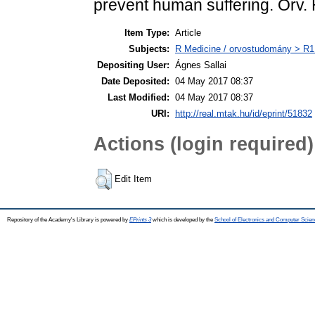
prevent human suffering. Orv. 
Item Type:
Article
Subjects:
R Medicine / orvostudomány > R1 
Depositing User:
Ágnes Sallai
Date Deposited:
04 May 2017 08:37
Last Modified:
04 May 2017 08:37
URI:
http://real.mtak.hu/id/eprint/51832
Actions (login required)
Edit Item
Repository of the Academy's Library is powered by
EPrints 3
which is developed by the
School of Electronics and Computer Scien