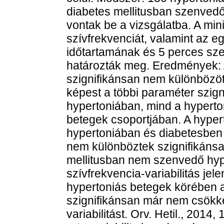
diabetes mellitusban szenvedő
vontak be a vizsgálatba. A min
szívfrekvenciát, valamint az 
időtartamának és 5 perces sz
határozták meg. Eredmények: A
szignifikánsan nem különbözött
képest a többi paraméter szig
hypertoniában, mind a hypert
betegek csoportjában. A hyper
hypertoniában és diabetesben
nem különböztek szignifikánsa
mellitusban nem szenvedő hyp
szívfrekvencia-variabilitás jel
hypertoniás betegek körében a 
szignifikánsan már nem csökke
variabilitást. Orv. Hetil., 2014