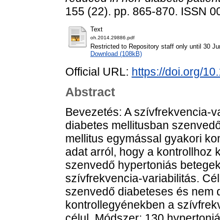
155 (22). pp. 865-870. ISSN 
Text
oh.2014.29886.pdf
Restricted to Repository staff only until 30 J
Download (108kB)
Official URL:
https://doi.org/
Abstract
Bevezetés: A szívfrekvencia-v
diabetes mellitusban szenvedő
mellitus egymással gyakori ko
adat arról, hogy a kontrollhoz
szenvedő hypertoniás betegek
szívfrekvencia-variabilitás. C
szenvedő diabeteses és nem d
kontrollegyénekben a szívfrekve
célul. Módszer: 130 hypertoni