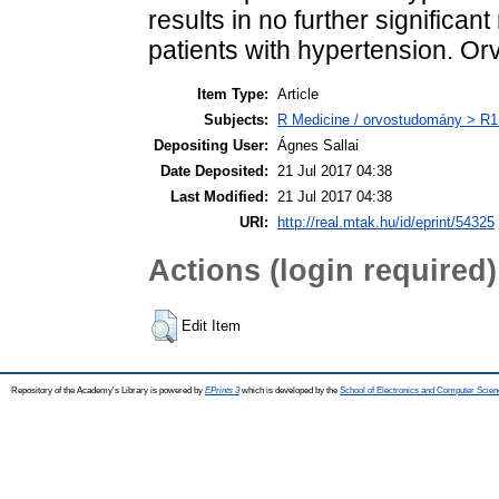
results in no further significant 
patients with hypertension. Orv
Item Type:
Article
Subjects:
R Medicine / orvostudomány > R1 
Depositing User:
Ágnes Sallai
Date Deposited:
21 Jul 2017 04:38
Last Modified:
21 Jul 2017 04:38
URI:
http://real.mtak.hu/id/eprint/54325
Actions (login required)
Edit Item
Repository of the Academy's Library is powered by
EPrints 3
which is developed by the
School of Electronics and Computer Scien