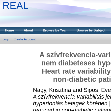
REAL
Home
About
Browse by Year
Browse by Subject
Login
Create Account
A szívfrekvencia-var
nem diabeteses hype
Heart rate variabilit
non-diabetic pat
Nagy, Krisztina
and
Sipos, Eve
A szívfrekvencia-variabilitás
hypertoniás betegek körében | He
reduced in non-diabetic patien