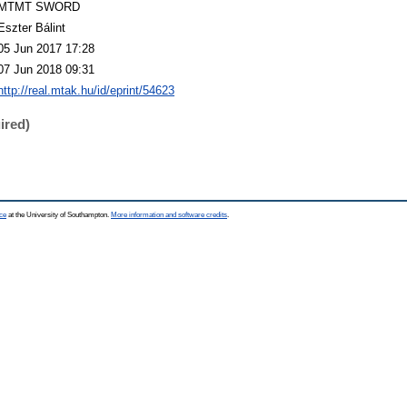
MTMT SWORD
Eszter Bálint
05 Jun 2017 17:28
07 Jun 2018 09:31
http://real.mtak.hu/id/eprint/54623
ired)
ce
at the University of Southampton.
More information and software credits
.