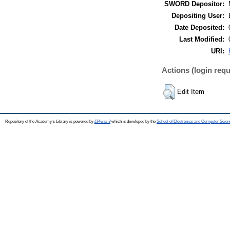
SWORD Depositor:
Depositing User:
Date Deposited:
Last Modified:
URI:
Actions (login requ
Edit Item
Repository of the Academy's Library is powered by
EPrints 3
which is developed by the
School of Electronics and Computer Scien