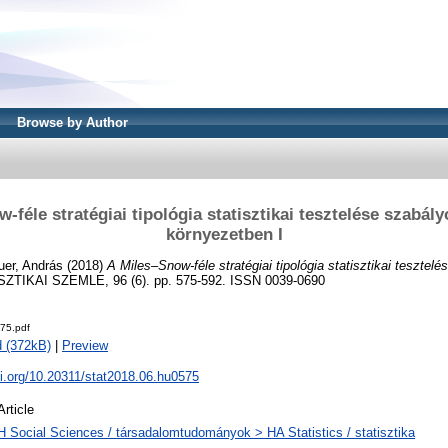
Browse by Author
-féle stratégiai tipológia statisztikai tesztelése szabály
környezetben I
uer, András
(2018)
A Miles–Snow-féle stratégiai tipológia statisztikai tesztel
ZTIKAI SZEMLE, 96 (6). pp. 575-592. ISSN 0039-0690
75.pdf
 (372kB)
|
Preview
oi.org/10.20311/stat2018.06.hu0575
Article
H Social Sciences / társadalomtudományok > HA Statistics / statisztika