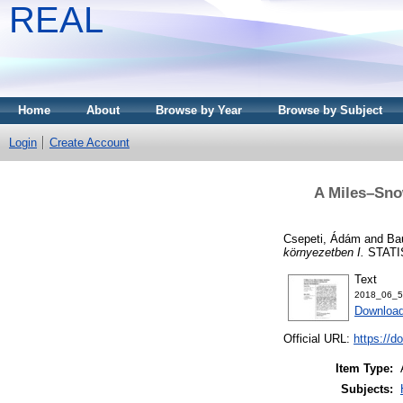
REAL
Home
About
Browse by Year
Browse by Subject
Login
Create Account
A Miles–Snow
Csepeti, Ádám
and
Ba
környezetben I.
STATIS
Text
2018_06_5
Download
Official URL:
https://d
Item Type:
Subjects: