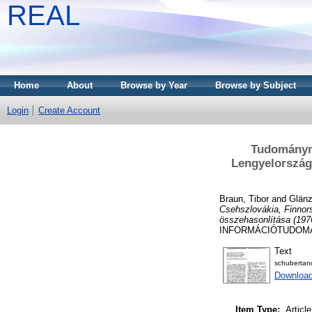
REAL
Home
About
Browse by Year
Browse by Subject
Login
Create Account
Tudományme
Lengyelország
Braun, Tibor
and
Glänz
Csehszlovákia, Finnor
összehasonlítása (197
INFORMÁCIÓTUDOMÁNYI 
Text
schubertan
Downloa
Item Type:
Article