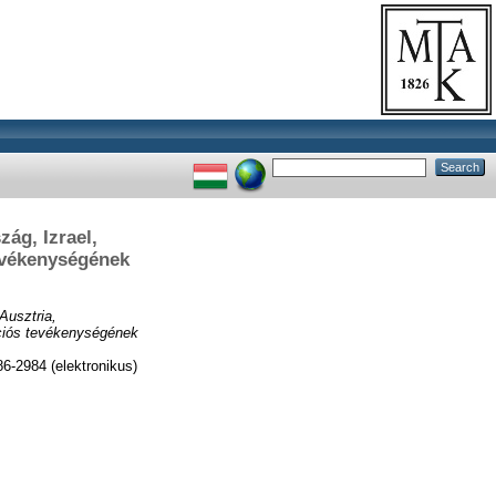
ág, Izrael,
evékenységének
Ausztria,
ációs tevékenységének
2984 (elektronikus)