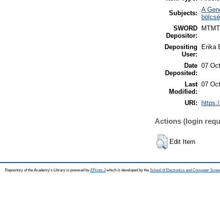
A Gene
Subjects:
bölcsé
SWORD
MTMT
Depositor:
Depositing
Erika B
User:
Date
07 Oct
Deposited:
Last
07 Oct
Modified:
URI:
https:
Actions (login requ
Edit Item
Repository of the Academy's Library is powered by
EPrints 3
which is developed by the
School of Electronics and Computer Scien