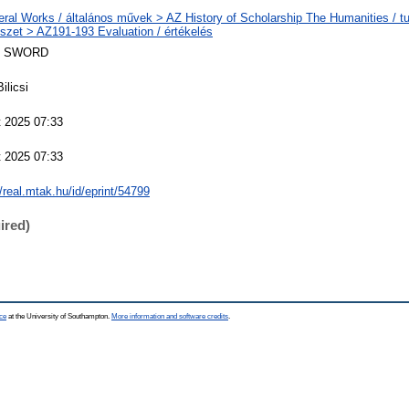
ral Works / általános művek > AZ History of Scholarship The Humanities / t
szet > AZ191-193 Evaluation / értékelés
 SWORD
ilicsi
 2025 07:33
 2025 07:33
//real.mtak.hu/id/eprint/54799
ired)
ce
at the University of Southampton.
More information and software credits
.