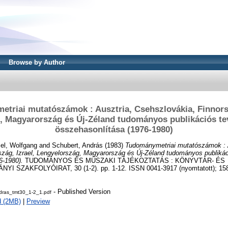
Browse by Author
triai mutatószámok : Ausztria, Csehszlovákia, Finnorsz
, Magyarország és Új-Zéland tudományos publikációs t
összehasonlítása (1976-1980)
el, Wolfgang
and
Schubert, András
(1983)
Tudománymetriai mutatószámok : 
szág, Izrael, Lengyelország, Magyarország és Új-Zéland tudományos publik
6-1980).
TUDOMÁNYOS ÉS MŰSZAKI TÁJÉKOZTATÁS : KÖNYVTÁR- ÉS
SZAKFOLYÓIRAT, 30 (1-2). pp. 1-12. ISSN 0041-3917 (nyomtatott); 1586-
- Published Version
dras_tmt30_1-2_1.pdf
d (2MB)
|
Preview