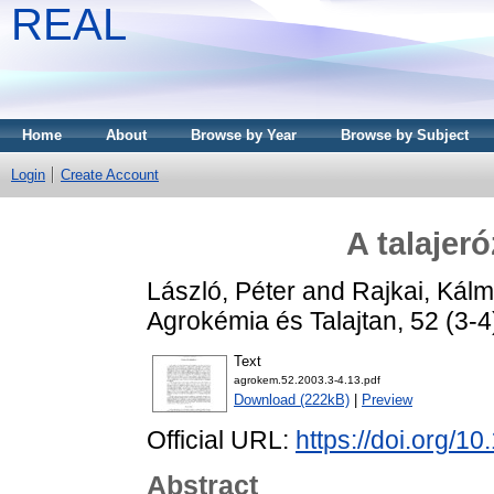
REAL
Home
About
Browse by Year
Browse by Subject
Login
Create Account
A talajer
László, Péter
and
Rajkai, Kál
Agrokémia és Talajtan, 52 (3-
Text
agrokem.52.2003.3-4.13.pdf
Download (222kB)
|
Preview
Official URL:
https://doi.org/
Abstract