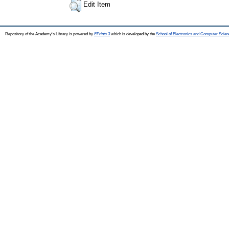
Edit Item
Repository of the Academy's Library is powered by
EPrints 3
which is developed by the
School of Electronics and Computer Scien