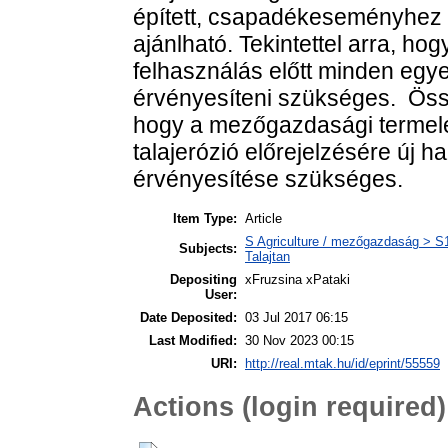
épített, csapadékeseményhez k
ajánlható. Tekintettel arra, h
felhasználás előtt minden egye
érvényesíteni szükséges. Öss
hogy a mezőgazdasági termelé
talajerózió előrejelzésére új h
érvényesítése szükséges.
Item Type:
Article
S Agriculture / mezőgazdaság > S1 
Subjects:
Talajtan
Depositing
xFruzsina xPataki
User:
Date Deposited:
03 Jul 2017 06:15
Last Modified:
30 Nov 2023 00:15
URI:
http://real.mtak.hu/id/eprint/55559
Actions (login required)