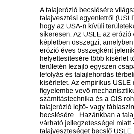
A talajerózió becslésére világ
talajvesztési egyenletről (USLE
hogy az USA-n kívüli területe
sikeresen. Az USLE az erózió 
képletben összegzi, amelyben
erózió éves összegként jelen
helyettesítésére több kísérlet t
területén lezajló egyszeri cs
lefolyás és talajlehordás térbel
kísérletet. Az empirikus USLE me
figyelembe vevő mechanisztiku
számítástechnika és a GIS roh
talajerózió lejtő- vagy táblaszin
becslésére. Hazánkban a talaje
várható jellegzetességei miatt 
talajveszteséget becslő USLE m