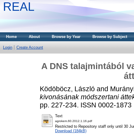
REAL
Home
About
Browse by Year
Browse by Subject
Login
Create Account
A DNS talajmintából v
át
Ködöböcz, László
and
Murányi,
kivonásának módszertani áttek
pp. 227-234. ISSN 0002-1873
Text
agrokem.60.2012.1.16.pdf
Restricted to Repository staff only until 30 J
Download (184kB)