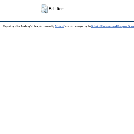
Edit Item
Repository of the Academy's Library is powered by
EPrints 3
which is developed by the
School of Electronics and Computer Scien