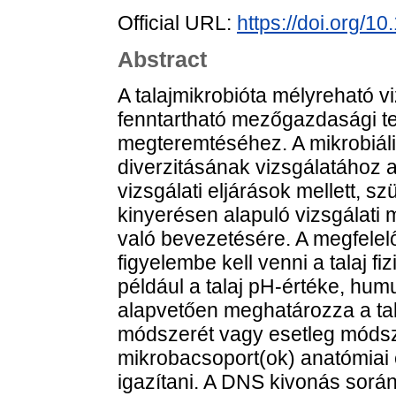
Official URL:
https://doi.org/
Abstract
A talajmikrobióta mélyreható v
fenntartható mezőgazdasági te
megteremtéséhez. A mikrobiáli
diverzitásának vizsgálatához
vizsgálati eljárások mellett, s
kinyerésen alapuló vizsgálati
való bevezetésére. A megfele
figyelembe kell venni a talaj fi
például a talaj pH-értéke, hu
alapvetően meghatározza a tala
módszerét vagy esetleg módsze
mikrobacsoport(ok) anatómiai é
igazítani. A DNS kivonás során