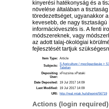
kinyerési hatékonyság és a tis
növelése általában a tisztaság
töredezettséget, ugyanakkor a 
kevesebb, de nagy tisztaságú 
információvesztés is. A fenti i
módszereknek, vagy módszerk
az adott talaj-ökológiai körül
fejlesztését tartjuk szükséges
Item Type:
Article
S Agriculture / mezőgazdaság > S1 
Subjects:
Talajtan
Depositing
xFruzsina xPataki
User:
Date Deposited:
19 Jul 2017 14:09
Last Modified:
19 Jul 2017 14:09
URI:
http://real.mtak.hu/id/eprint/56719
Actions (login required)