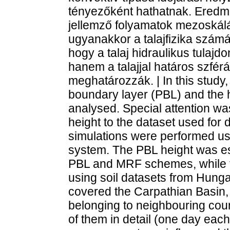
tényezőként hathatnak. Eredmé
jellemző folyamatok mezoskál
ugyanakkor a talajfizika számá
hogy a talaj hidraulikus tulajd
hanem a talajjal határos szférá
meghatározzák. | In this study,
boundary layer (PBL) and the h
analysed. Special attention was
height to the dataset used for
simulations were performed u
system. The PBL height was est
PBL and MRF schemes, while th
using soil datasets from Hun
covered the Carpathian Basin, i
belonging to neighbouring coun
of them in detail (one day eac