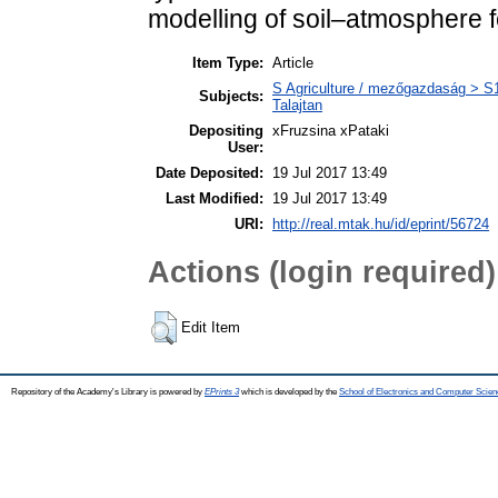
modelling of soil–atmosphere
Item Type:
Article
S Agriculture / mezőgazdaság > S1 
Subjects:
Talajtan
Depositing
xFruzsina xPataki
User:
Date Deposited:
19 Jul 2017 13:49
Last Modified:
19 Jul 2017 13:49
URI:
http://real.mtak.hu/id/eprint/56724
Actions (login required)
Edit Item
Repository of the Academy's Library is powered by
EPrints 3
which is developed by the
School of Electronics and Computer Scien