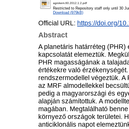
agrokem.60.2012.1.2.pdf
Restricted to Repository staff only until 30 J
Download (979kB)
Official URL:
https://doi.org/
Abstract
A planetáris határréteg (PHR) é
kapcsolatát elemeztük. Megkül
PHR magasságának a talajadat
értékekre való érzékenységét
rendszermodellel végeztük. A
az MRF almodellekkel becsültük
pedig a magyarországi és egye
alapján számítottuk. A modellt
magában. Megtalálható benne S
környező országok területei. H
anticiklonális napot elemeztün