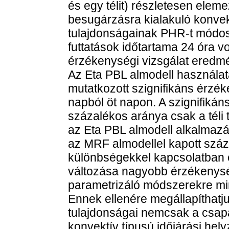
és egy télit) részletesen elem
besugárzásra kialakuló konvekc
tulajdonságainak PHR-t módosí
futtatások időtartama 24 óra v
érzékenységi vizsgálat eredmén
Az Eta PBL almodell használa
mutatkozott szignifikáns érzék
napból öt napon. A szignifikán
százalékos aránya csak a téli t
az Eta PBL almodell alkalmaz
az MRF almodellel kapott száz
különbségekkel kapcsolatban
változása nagyobb érzékenys
parametrizáló módszerekre min
Ennek ellenére megállapíthatjuk
tulajdonságai nemcsak a csa
konvektív típusú időjárási hely