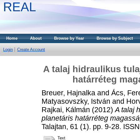
REAL
Home
About
Browse by Year
Browse by Subject
Login
Create Account
A talaj hidraulikus tu
határréteg mag
Breuer, Hajnalka
and
Ács, Fer
Matyasovszky, István
and
Hor
Rajkai, Kálmán
(2012)
A talaj
planetáris határréteg magass
Talajtan, 61 (1). pp. 9-28. IS
Text