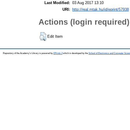
Last Modified:
03 Aug 2017 13:10
URI:
http://real.mtak.hu/id/eprint/57938
Actions (login required)
Edit Item
Repository of the Academy's Library is powered by
EPrints 3
which is developed by the
School of Electronics and Computer Scien