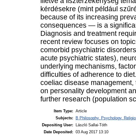
illetve a lisztérzékenység tém
kérdésekre (mint például szűré
because of its increasing pre
consequences — is a significa
Diagnosis and treatment requir
recent review focuses on topic
comorbid psychiatric disorders
acute psychiatric states), neur
underlying mechanisms, factors 
difficulties of adherence to di
coeliac disease management, t
on personality development and
further research (population s
Item Type:
Article
Subjects:
B Philosophy. Psychology. Religion
Depositing User:
László Sallai-Tóth
Date Deposited:
03 Aug 2017 13:10