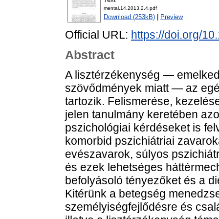
mental.14.2013.2.4.pdf
Download (253kB)
|
Preview
Official URL:
https://doi.org/1
Abstract
A lisztérzékenység — emelked
szövődmények miatt — az egé
tartozik. Felismerése, kezelése
jelen tanulmány keretében azok
pszichológiai kérdéseket is fel
komorbid pszichiátriai zavarok
evészavarok, súlyos pszichiátri
és ezek lehetséges háttérmec
befolyásoló tényezőket és a d
Kitérünk a betegség menedzsel
személyiségfejlődésre és család