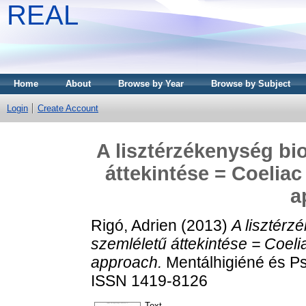
REAL
Home
About
Browse by Year
Browse by Subject
Login
Create Account
A lisztérzékenység bi
áttekintése = Coeliac
a
Rigó, Adrien
(2013)
A lisztérz
szemléletű áttekintése = Coeli
approach.
Mentálhigiéné és Ps
ISSN 1419-8126
Text