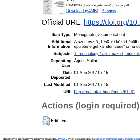
HTMS2017_kutatasi_jelentes-4_Baross.pdf
Download (64MB)
|
Preview
Official URL:
https://doi.org/
Item Type:
Monograph (Documentation)
Additional
A szerkesztő „1950-70 között épült 
Information:
épületenergetikai elemzése” című do
Subjects:
T Technology / alkalmazott, műszak
Depositing
Ágnes Sallai
User:
Date
01 Sep 2017 07:15
Deposited:
Last Modified:
01 Sep 2017 07:15
URI:
http://real.mtak.hu/id/eprint/61261
Actions (login required)
Edit Item
Repository of the Academy's Library is powered by
EPrints 3
which is developed by the
School of Electronics and Computer Scien