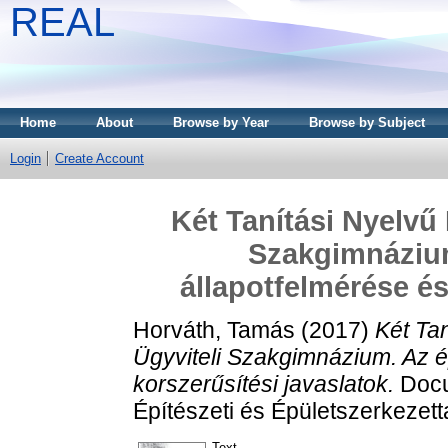
REAL
Home
About
Browse by Year
Browse by Subject
Login
Create Account
Két Tanítási Nyelvű
Szakgimnázium
állapotfelmérése és
Horváth, Tamás
(2017)
Két Ta
Ügyviteli Szakgimnázium. Az é
korszerűsítési javaslatok.
Docu
Építészeti és Épületszerkezett
Text