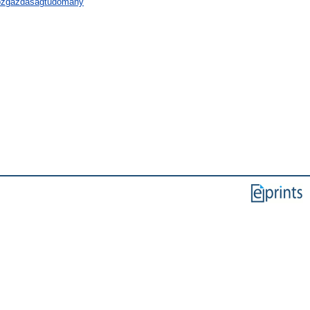
közgazdaságtudomány