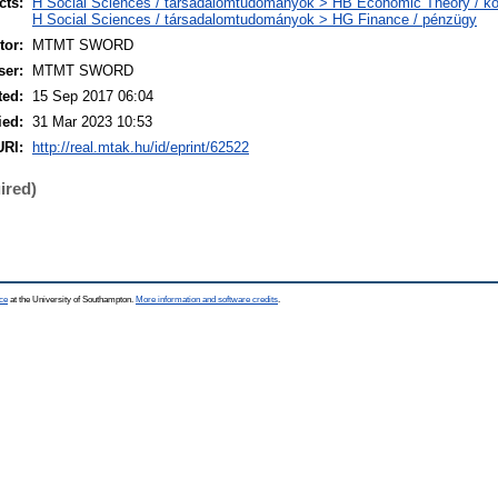
cts:
H Social Sciences / társadalomtudományok > HB Economic Theory / 
H Social Sciences / társadalomtudományok > HG Finance / pénzügy
or:
MTMT SWORD
ser:
MTMT SWORD
ted:
15 Sep 2017 06:04
ied:
31 Mar 2023 10:53
URI:
http://real.mtak.hu/id/eprint/62522
ired)
ce
at the University of Southampton.
More information and software credits
.