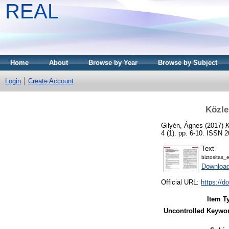
REAL
Home
About
Browse by Year
Browse by Subject
Login
Create Account
Közle
Gilyén, Ágnes
(2017)
K
4 (1). pp. 6-10. ISSN 
Text
biztositas
Download
Official URL:
https://d
Item T
Uncontrolled Keywo