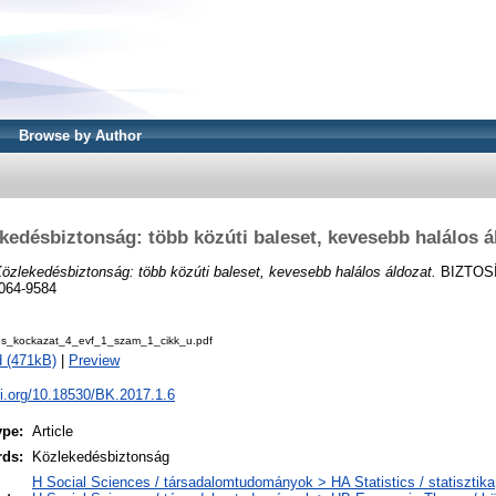
Browse by Author
kedésbiztonság: több közúti baleset, kevesebb halálos á
özlekedésbiztonság: több közúti baleset, kevesebb halálos áldozat.
BIZTOS
2064-9584
_es_kockazat_4_evf_1_szam_1_cikk_u.pdf
 (471kB)
|
Preview
oi.org/10.18530/BK.2017.1.6
ype:
Article
rds:
Közlekedésbiztonság
H Social Sciences / társadalomtudományok > HA Statistics / statisztika