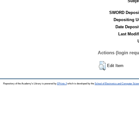
Subje
SWORD Deposit
Depositing U
Date Deposi
Last Modif
Actions (login requ
Edit Item
Repository of the Academy's Library is powered by
EPrints 3
which is developed by the
School of Electronics and Computer Scien